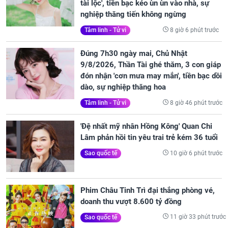
tài lộc', tiền bạc kéo ùn ùn vào nhà, sự
nghiệp thăng tiến không ngừng
8 giờ 6 phút trước
Tâm linh - Tử vi
Đúng 7h30 ngày mai, Chủ Nhật
9/8/2026, Thần Tài ghé thăm, 3 con giáp
đón nhận 'cơn mưa may mắn', tiền bạc dồi
dào, sự nghiệp thăng hoa
8 giờ 46 phút trước
Tâm linh - Tử vi
'Đệ nhất mỹ nhân Hồng Kông' Quan Chi
Lâm phản hồi tin yêu trai trẻ kém 36 tuổi
10 giờ 6 phút trước
Sao quốc tế
Phim Châu Tinh Trì đại thắng phòng vé,
doanh thu vượt 8.600 tỷ đồng
11 giờ 33 phút trước
Sao quốc tế