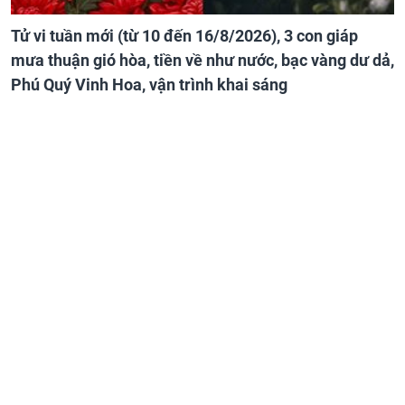
Tử vi tuần mới (từ 10 đến 16/8/2026), 3 con giáp
mưa thuận gió hòa, tiền về như nước, bạc vàng dư dả,
Phú Quý Vinh Hoa, vận trình khai sáng