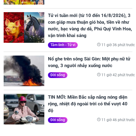
Tử vi tuần mới (từ 10 đến 16/8/2026), 3
con giáp mưa thuận gió hòa, tiền về như
nước, bạc vàng dư dả, Phú Quý Vinh Hoa,
vận trình khai sáng
11 giờ 36 phút trước
Tâm linh - Tử vi
Nổ ghe trên sông Sài Gòn: Một phụ nữ tử
vong, 3 người nhảy xuống nước
11 giờ 42 phút trước
Đời sống
TIN MỚI: Miền Bắc sắp nắng nóng diện
rộng, nhiệt độ ngoài trời có thể vượt 40
độ
11 giờ 46 phút trước
Đời sống