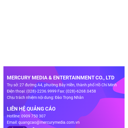
MERCURY MEDIA & ENTERTAINMENT CO., LTD
Trụ sở: 27 đường A4, phường Bảy Hiền, thành phố Hồ Chí Minh
Điện thoại: (028)-2236.9999 Fax: (028)-6268.0458
Chịu trách nhiệm nội dung: Đào Trọng Nhân
LIÊN HỆ QUẢNG CÁO
Hotline: 0909 750 307
Email:
quangcao@mercurymedia.com.vn