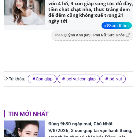
vốn 4 lời, 3 con giáp sung túc đủ đầy,
tiền chất chật nhà, thức trắng đêm
để đếm cũng không xuể trong 21
ngày tới
Xem thêm
Theo
Quỳnh Anh (t/h) | Phụ Nữ Sức Khỏe
Từ khóa:
Con giáp
bói vui con giáp
bói vui
TIN MỚI NHẤT
Đúng 9h30 ngày mai, Chủ Nhật
9/8/2026, 3 con giáp tài vận hanh thông,