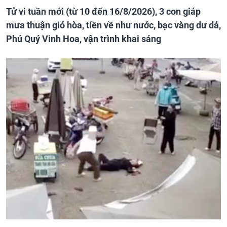
Tử vi tuần mới (từ 10 đến 16/8/2026), 3 con giáp
mưa thuận gió hòa, tiền về như nước, bạc vàng dư dả,
Phú Quý Vinh Hoa, vận trình khai sáng