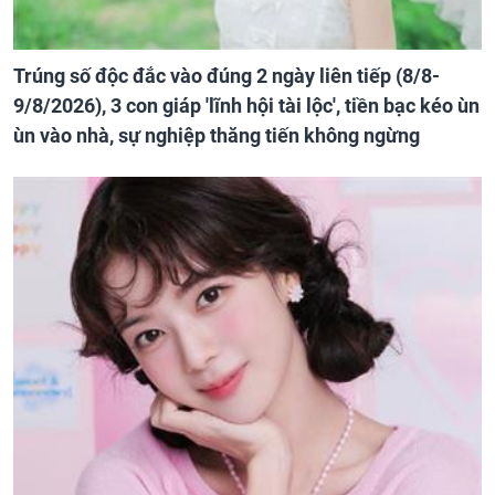
Trúng số độc đắc vào đúng 2 ngày liên tiếp (8/8-
9/8/2026), 3 con giáp 'lĩnh hội tài lộc', tiền bạc kéo ùn
ùn vào nhà, sự nghiệp thăng tiến không ngừng