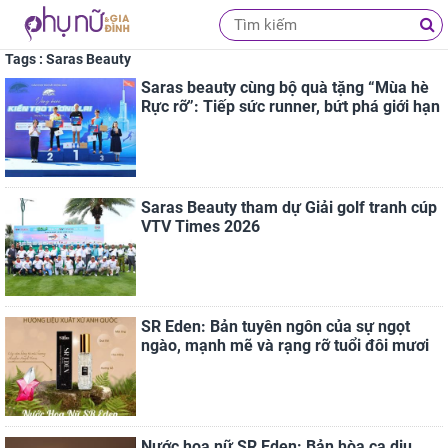
Tags : Saras Beauty
Saras beauty cùng bộ quà tặng “Mùa hè
Rực rỡ”: Tiếp sức runner, bứt phá giới hạn
Saras Beauty tham dự Giải golf tranh cúp
VTV Times 2026
SR Eden: Bản tuyên ngôn của sự ngọt
ngào, mạnh mẽ và rạng rỡ tuổi đôi mươi
Nước hoa nữ SR Eden: Bản hòa ca dịu