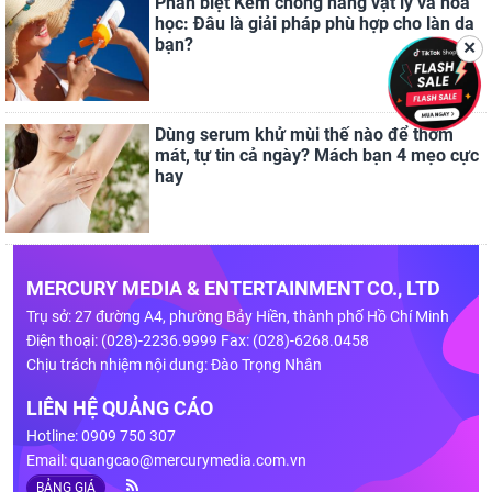
Phân biệt Kem chống nắng vật lý và hóa
học: Đâu là giải pháp phù hợp cho làn da
bạn?
✕
Dùng serum khử mùi thế nào để thơm
mát, tự tin cả ngày? Mách bạn 4 mẹo cực
hay
MERCURY MEDIA & ENTERTAINMENT CO., LTD
Trụ sở: 27 đường A4, phường Bảy Hiền, thành phố Hồ Chí Minh
Điện thoại: (028)-2236.9999 Fax: (028)-6268.0458
Chịu trách nhiệm nội dung: Đào Trọng Nhân
LIÊN HỆ QUẢNG CÁO
Hotline: 0909 750 307
Email:
quangcao@mercurymedia.com.vn
BẢNG GIÁ