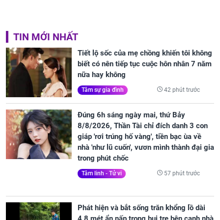
TIN MỚI NHẤT
Tiết lộ sốc của mẹ chồng khiến tôi không
biết có nên tiếp tục cuộc hôn nhân 7 năm
nữa hay không
42 phút trước
Tâm sự gia đình
Đúng 6h sáng ngày mai, thứ Bảy
8/8/2026, Thần Tài chỉ đích danh 3 con
giáp 'rơi trúng hố vàng', tiền bạc ùa về
nhà 'như lũ cuốn', vươn mình thành đại gia
trong phút chốc
57 phút trước
Tâm linh - Tử vi
Phát hiện và bắt sống trăn khổng lồ dài
4,8 mét ẩn nấp trong bụi tre bên cạnh nhà