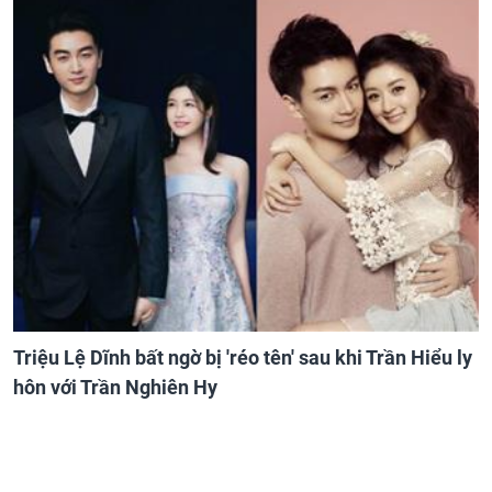
Triệu Lệ Dĩnh bất ngờ bị 'réo tên' sau khi Trần Hiểu ly
hôn với Trần Nghiên Hy