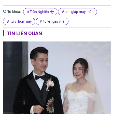
Từ khóa:
Trần Nghiên Hy
con giáp may mắn
tử vi hôm nay
tu vi ngay mai
TIN LIÊN QUAN