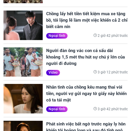
Chồng lấy hết tiền tiết kiệm mua xe tặng
bồ, tôi lặng lẽ làm một việc khiến cả 2 chỉ
biết câm nín
2 giờ 42 phút trước
Ngoại tình
Người đàn ông vác con cá sấu dài
khoảng 1,5 mét thu hút sự chú ý lớn của
người đi đường
3 giờ 12 phút trước
Video
Nhân tình của chồng kêu mang thai vòi
tiền, người vợ gửi ngay tờ giấy này khiến
cô ta tái mặt
3 giờ 42 phút trước
Ngoại tình
Phát sinh việc bất ngờ trước ngày ly hôn
khiến tôi hoảng loạn và sau đó tỉnh ngộ