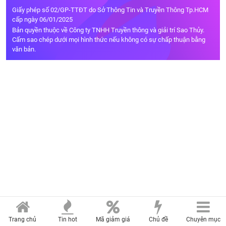
Giấy phép số 02/GP-TTĐT do Sở Thông Tin và Truyền Thông Tp.HCM
cấp ngày 06/01/2025
Bản quyền thuộc về Công ty TNHH Truyền thông và giải trí Sao Thủy.
Cấm sao chép dưới mọi hình thức nếu không có sự chấp thuận bằng
văn bản.
Trang chủ
Tin hot
Mã giảm giá
Chủ đề
Chuyên mục