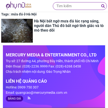
Tags : mứa đá ở Hà Nội
Hà Nội bất ngờ mưa đá lúc rạng sáng,
người dân Thủ đô bất ngờ tỉnh giấc và tò
mò theo dõi
MERCURY MEDIA & ENTERTAINMENT CO., LTD
Trụ sở: 27 đường A4, phường Bảy Hiền, thành phố Hồ Chí Minh
Điện thoại: (028)-2236.9999 Fax: (028)-6268.0458
Chịu trách nhiệm nội dung: Đào Trọng Nhân
LIÊN HỆ QUẢNG CÁO
Hotline: 0909 750 307
Email:
quangcao@mercurymedia.com.vn
BẢNG GIÁ