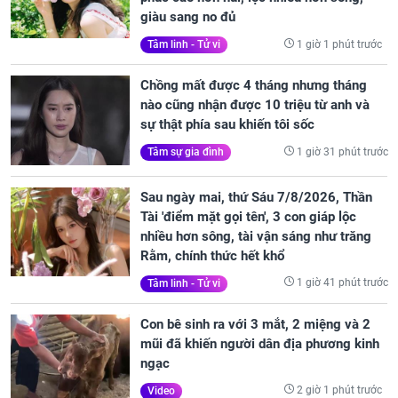
giàu sang no đủ
1 giờ 1 phút trước
Tâm linh - Tử vi
Chồng mất được 4 tháng nhưng tháng
nào cũng nhận được 10 triệu từ anh và
sự thật phía sau khiến tôi sốc
1 giờ 31 phút trước
Tâm sự gia đình
Sau ngày mai, thứ Sáu 7/8/2026, Thần
Tài 'điểm mặt gọi tên', 3 con giáp lộc
nhiều hơn sông, tài vận sáng như trăng
Rằm, chính thức hết khổ
1 giờ 41 phút trước
Tâm linh - Tử vi
Con bê sinh ra với 3 mắt, 2 miệng và 2
mũi đã khiến người dân địa phương kinh
ngạc
2 giờ 1 phút trước
Video