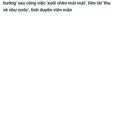
hưởng' sau công việc 'xuôi chèo mát mái', tiền tài 'thu
về như nước', tình duyên viên mãn