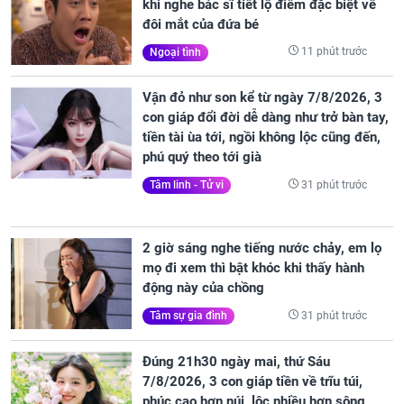
khi nghe bác sĩ tiết lộ điểm đặc biệt về
đôi mắt của đứa bé
11 phút trước
Ngoại tình
Vận đỏ như son kể từ ngày 7/8/2026, 3
con giáp đổi đời dễ dàng như trở bàn tay,
tiền tài ùa tới, ngồi không lộc cũng đến,
phú quý theo tới già
31 phút trước
Tâm linh - Tử vi
2 giờ sáng nghe tiếng nước chảy, em lọ
mọ đi xem thì bật khóc khi thấy hành
động này của chồng
31 phút trước
Tâm sự gia đình
Đúng 21h30 ngày mai, thứ Sáu
7/8/2026, 3 con giáp tiền về trĩu túi,
phúc cao hơn núi, lộc nhiều hơn sông,