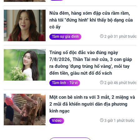
Nửa đêm, hàng xóm đập cửa rầm rầm,
nhà tôi "đứng hình" khi thấy bộ dạng của
cô ấy
2 giờ 31 phút trước
Tâm sự gia đình
Trúng số độc đắc vào đúng ngày
7/8/2026, Thần Tài mở cửa, 3 con giáp
ra đường 'đụng trúng hố vàng', mỏi tay
đếm tiền, giàu nứt đố đổ vách
2 giờ 46 phút trước
Tâm linh - Tử vi
Một con bê sinh ra với 3 mắt, 2 miệng và
2 mũi đã khiến người dân địa phương
kinh ngạc
3 giờ 1 phút trước
Video