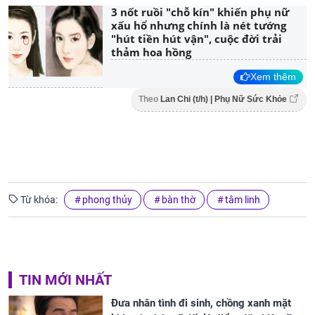
3 nốt ruồi "chỗ kín" khiến phụ nữ
xấu hổ nhưng chính là nét tướng
"hút tiền hút vận", cuộc đời trải
thảm hoa hồng
Xem thêm
Theo
Lan Chi (t/h) | Phụ Nữ Sức Khỏe
Từ khóa:
phong thủy
bàn thờ
tâm linh
TIN MỚI NHẤT
Đưa nhân tình đi sinh, chồng xanh mặt