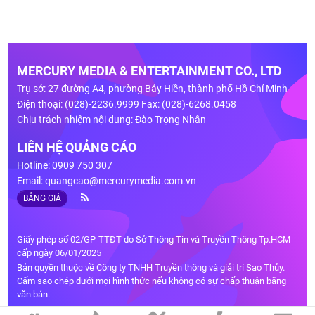
MERCURY MEDIA & ENTERTAINMENT CO., LTD
Trụ sở: 27 đường A4, phường Bảy Hiền, thành phố Hồ Chí Minh
Điện thoại: (028)-2236.9999 Fax: (028)-6268.0458
Chịu trách nhiệm nội dung: Đào Trọng Nhân
LIÊN HỆ QUẢNG CÁO
Hotline: 0909 750 307
Email:
quangcao@mercurymedia.com.vn
BẢNG GIÁ
Giấy phép số 02/GP-TTĐT do Sở Thông Tin và Truyền Thông Tp.HCM
cấp ngày 06/01/2025
Bản quyền thuộc về Công ty TNHH Truyền thông và giải trí Sao Thủy.
Cấm sao chép dưới mọi hình thức nếu không có sự chấp thuận bằng
văn bản.