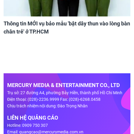
Thông tin MỚI vụ bảo mẫu 'bật dây thun vào lòng bàn
chân trẻ' ở TP.HCM
MERCURY MEDIA & ENTERTAINMENT CO., LTD
Trụ sở: 27 đường A4, phường Bảy Hiền, thành phố Hồ Chí Minh
Điện thoại: (028)-2236.9999 Fax: (028)-6268.0458
Chịu trách nhiệm nội dung: Đào Trọng Nhân
LIÊN HỆ QUẢNG CÁO
Hotline: 0909 750 307
Email:
quangcao@mercurymedia.com.vn