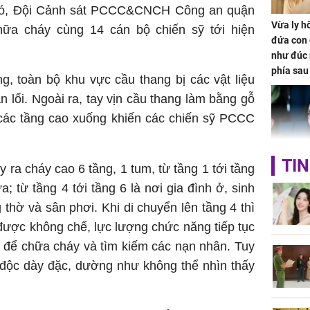
 đó, Đội Cảnh sát PCCC&CNCH Công an quận
Vừa ly hô
ữa cháy cùng 14 cán bộ chiến sỹ tới hiện
đứa con 
như đúc 
phía sau
g, toàn bộ khu vực cầu thang bị các vật liệu
n lối. Ngoài ra, tay vịn cầu thang làm bằng gỗ
 các tầng cao xuống khiến các chiến sỹ PCCC
TIN
 ra cháy cao 6 tầng, 1 tum, từ tầng 1 tới tầng
Nhan sắc
; từ tầng 4 tới tầng 6 là nơi gia đình ở, sinh
con gái 
4 lần ph
 thờ và sân phơi. Khi di chuyển lên tầng 4 thì
bất ngờ
được không chế, lực lượng chức năng tiếp tục
6 để chữa cháy và tìm kiếm các nạn nhân. Tuy
í độc dày đặc, dường như không thể nhìn thấy
Danh tín
nổi tiếng