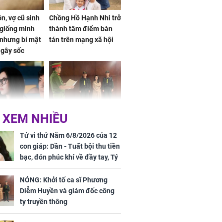
n, vợ cũ sinh
Chồng Hồ Hạnh Nhi trở
giống mình
thành tâm điểm bàn
nhưng bí mật
tán trên mạng xã hội
 gây sốc
 XEM NHIỀU
 ở tuổi 20 của
NÓNG: Khởi tố ca sĩ
Vương Phi sau
Phương Diễm Huyền
Tử vi thứ Năm 6/8/2026 của 12
ẫu thuật gây
và giám đốc công ty
con giáp: Dần - Tuất bội thu tiền
truyền thông
bạc, đón phúc khí về đầy tay, Tý
- Mão công việc khó khăn, tiền
bạc đội nón ra đi
NÓNG: Khởi tố ca sĩ Phương
Diễm Huyền và giám đốc công
h nữ diễn viên
ty truyền thông
 gặp tai nạn,