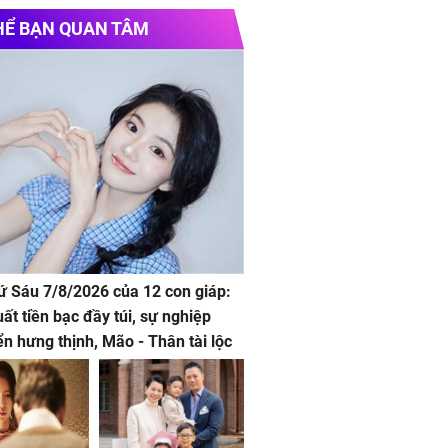
e chính thức
Vinhomes Hải Vân Bay
Chủ
HỂ BẠN QUAN TÂM
hứ Sáu 7/8/2026 của 12 con giáp:
uất tiền bạc đầy túi, sự nghiệp
iển hưng thịnh, Mão - Thân tài lộc
, mọi sự khó thành công mỹ mãn