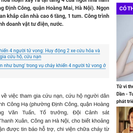
Websit
Đầu Tư
ng Định Công, quận Hoàng Mai, Hà Nội). Ngọn
CÓ T
lan khắp căn nhà cao 6 tầng, 1 tum. Công trình
inh doanh vật tư điện, nước.
hiến 4 người tử vong: Huy động 2 xe cứu hỏa và
 gia cứu hộ, cứu nạn
ín như bưng' trong vụ cháy khiến 4 người tử vong ở
Tử vi t
Dần - T
về việc tham gia cứu nạn, cứu hộ người dân
phát tr
 Định Công Hạ (phường Định Công, quận Hoàng
ảm đạm
ng Văn Tuấn, Tổ trưởng, Đội Cảnh sát
nh Xuân, Công an Hà Nội, cho biết khoảng
n được tin báo hỗ trợ, chi viện chữa cháy từ