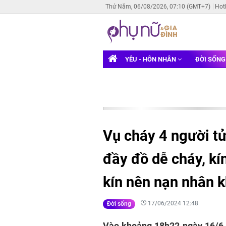
Thứ Năm, 06/08/2026, 07:10 (GMT+7)
Hot
YÊU - HÔN NHÂN
ĐỜI SỐN
Vụ cháy 4 người tử
đầy đồ dễ cháy, kí
kín nên nạn nhân k
17/06/2024 12:48
Đời sống
Vào khoảng 18h22 ngày 16/6, 