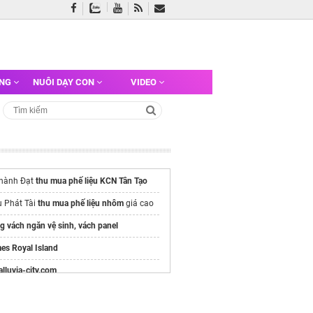
ỠNG
NUÔI DẠY CON
VIDEO
hành Đạt
thu mua phế liệu KCN Tân Tạo
u Phát Tài
thu mua phế liệu nhôm
giá cao
g vách ngăn vệ sinh, vách panel
es Royal Island
/alluvia-city.com
tan có gỉ không