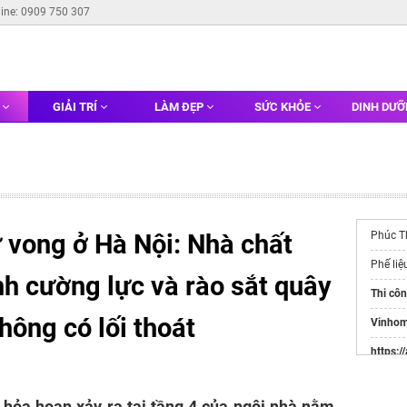
line: 0909 750 307
G
GIẢI TRÍ
LÀM ĐẸP
SỨC KHỎE
DINH DƯ
 vong ở Hà Nội: Nhà chất
Phúc T
Phế liệ
nh cường lực và rào sắt quây
Thi côn
hông có lối thoát
Vinhom
https:/
thép ti
hỏa hoạn xảy ra tại tầng 4 của ngôi nhà nằm