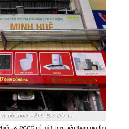
 vụ hỏa hoạn - Ảnh: Báo Dân trí
hiến sỹ PCCC có mặt, trực tiếp tham gia tìm