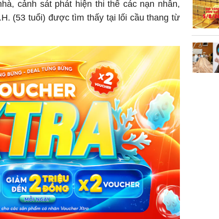
phải khâ
hà, cảnh sát phát hiện thi thể các nạn nhân,
H. (53 tuổi) được tìm thấy tại lối cầu thang từ