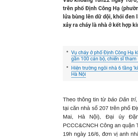
trên phố Định Công Hạ (phườ
lửa bùng lên dữ dội, khói đen 
xảy ra cháy là nhà ở kết hợp k
Vụ cháy ở phố Định Công Hạ k
gần 100 cán bộ, chiến sĩ tham
Hiện trường ngôi nhà 6 tầng 'k
Hà Nội
Theo thông tin từ
báo Dân trí,
tại căn nhà số 207 trên phố
Mai, Hà Nội), Đại úy Đặ
PCCC&CNCH Công an quận Tha
19h ngày 16/6, đơn vị anh nhậ