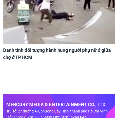
Danh tính đối tượng hành hung người phụ nữ ở giữa
chợ ở TP.HCM
MERCURY MEDIA & ENTERTAINMENT CO., LTD
Trụ sở: 27 đường A4, phường Bảy Hiền, thành phố Hồ Chí Minh
Điện thoại: (028)-2236.9999 Fax: (028)-6268.0458