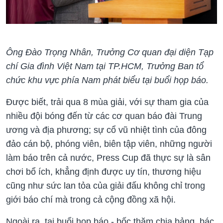
Ông Đào Trọng Nhân, Trưởng Cơ quan đại diện Tạp
chí Gia đình Việt Nam tại TP.HCM, Trưởng Ban tổ
chức khu vực phía Nam phát biểu tại buổi họp báo.
Được biết, trải qua 8 mùa giải, với sự tham gia của
nhiều đội bóng đến từ các cơ quan báo đài Trung
ương và địa phương; sự cổ vũ nhiệt tình của đông
đảo cán bộ, phóng viên, biên tập viên, những người
làm báo trên cả nước, Press Cup đã thực sự là sân
chơi bổ ích, khẳng định được uy tín, thương hiệu
cũng như sức lan tỏa của giải đấu không chỉ trong
giới báo chí mà trong cả cộng đồng xã hội.
Ngoài ra, tại buổi họp báo - bốc thăm chia bảng, bác