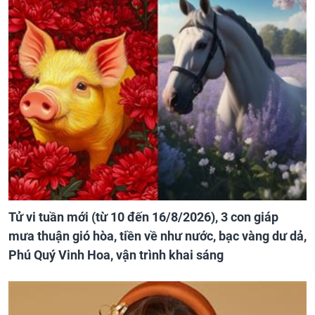
Tử vi tuần mới (từ 10 đến 16/8/2026), 3 con giáp
mưa thuận gió hòa, tiền về như nước, bạc vàng dư dả,
Phú Quý Vinh Hoa, vận trình khai sáng