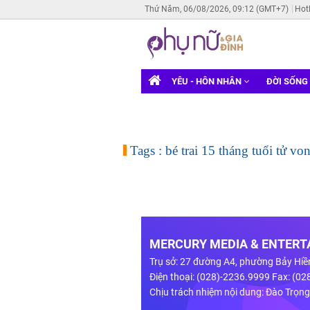
Thứ Năm, 06/08/2026, 09:12 (GMT+7)
Hot
YÊU - HÔN NHÂN
ĐỜI SỐNG
Tags : bé trai 15 tháng tuổi tử vo
MERCURY MEDIA & ENTERTA
Trụ sở: 27 đường A4, phường Bảy Hiề
Điện thoại: (028)-2236.9999 Fax: (0
Chịu trách nhiệm nội dung: Đào Trọn