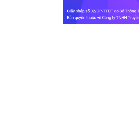
Giấy phép số 02/GP-TTĐT do Sở Thông T
Bản quyền thuộc về Công ty TNHH Truyền 