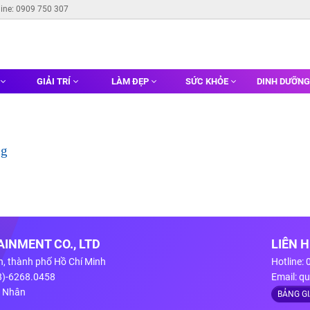
line: 0909 750 307
GIẢI TRÍ
LÀM ĐẸP
SỨC KHỎE
DINH DƯỠN
ng
INMENT CO., LTD
LIÊN 
n, thành phố Hồ Chí Minh
Hotline:
28)-6268.0458
Email:
qu
g Nhân
BẢNG G