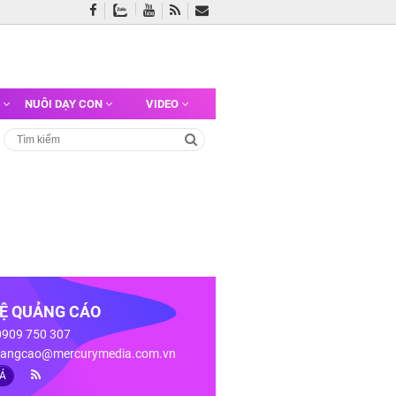
G
NUÔI DẠY CON
VIDEO
HỆ QUẢNG CÁO
 0909 750 307
angcao@mercurymedia.com.vn
IÁ