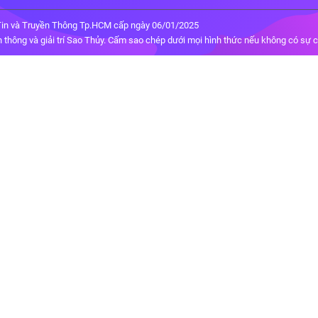
in và Truyền Thông Tp.HCM cấp ngày 06/01/2025
thông và giải trí Sao Thủy. Cấm sao chép dưới mọi hình thức nếu không có sự 