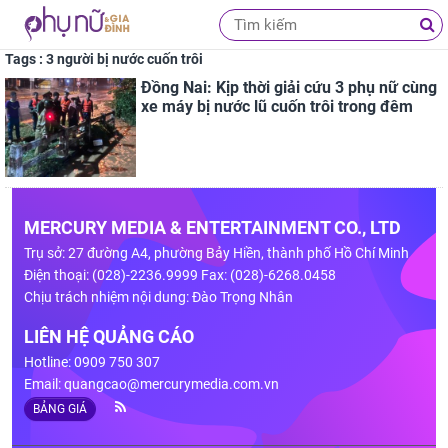
Tags : 3 người bị nước cuốn trôi
Đồng Nai: Kịp thời giải cứu 3 phụ nữ cùng
xe máy bị nước lũ cuốn trôi trong đêm
MERCURY MEDIA & ENTERTAINMENT CO., LTD
Trụ sở: 27 đường A4, phường Bảy Hiền, thành phố Hồ Chí Minh
Điện thoại: (028)-2236.9999 Fax: (028)-6268.0458
Chịu trách nhiệm nội dung: Đào Trọng Nhân
LIÊN HỆ QUẢNG CÁO
Hotline: 0909 750 307
Email:
quangcao@mercurymedia.com.vn
BẢNG GIÁ