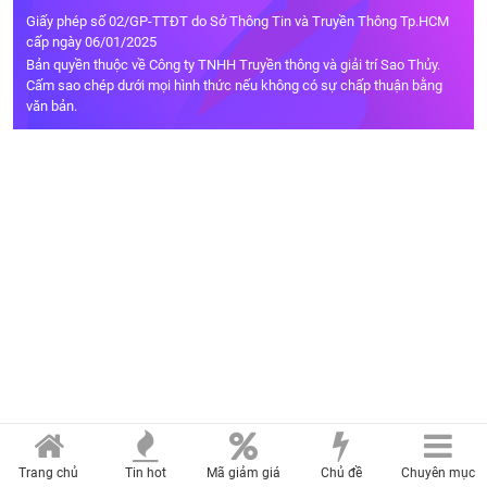
Giấy phép số 02/GP-TTĐT do Sở Thông Tin và Truyền Thông Tp.HCM
cấp ngày 06/01/2025
Bản quyền thuộc về Công ty TNHH Truyền thông và giải trí Sao Thủy.
Cấm sao chép dưới mọi hình thức nếu không có sự chấp thuận bằng
văn bản.
Trang chủ
Tin hot
Mã giảm giá
Chủ đề
Chuyên mục