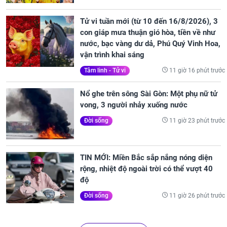
Tử vi tuần mới (từ 10 đến 16/8/2026), 3
con giáp mưa thuận gió hòa, tiền về như
nước, bạc vàng dư dả, Phú Quý Vinh Hoa,
vận trình khai sáng
11 giờ 16 phút trước
Tâm linh - Tử vi
Nổ ghe trên sông Sài Gòn: Một phụ nữ tử
vong, 3 người nhảy xuống nước
11 giờ 23 phút trước
Đời sống
TIN MỚI: Miền Bắc sắp nắng nóng diện
rộng, nhiệt độ ngoài trời có thể vượt 40
độ
11 giờ 26 phút trước
Đời sống