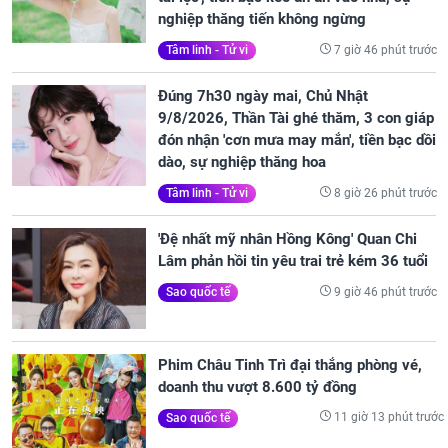
nghiệp thăng tiến không ngừng
7 giờ 46 phút trước
Tâm linh - Tử vi
Đúng 7h30 ngày mai, Chủ Nhật
9/8/2026, Thần Tài ghé thăm, 3 con giáp
đón nhận 'cơn mưa may mắn', tiền bạc dồi
dào, sự nghiệp thăng hoa
8 giờ 26 phút trước
Tâm linh - Tử vi
'Đệ nhất mỹ nhân Hồng Kông' Quan Chi
Lâm phản hồi tin yêu trai trẻ kém 36 tuổi
9 giờ 46 phút trước
Sao quốc tế
Phim Châu Tinh Trì đại thắng phòng vé,
doanh thu vượt 8.600 tỷ đồng
11 giờ 13 phút trước
Sao quốc tế