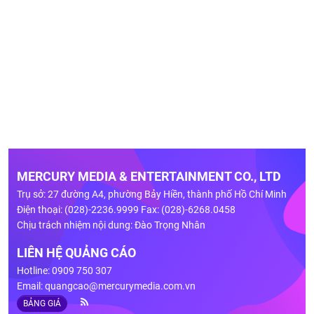
MERCURY MEDIA & ENTERTAINMENT CO., LTD
Trụ sở: 27 đường A4, phường Bảy Hiền, thành phố Hồ Chí Minh
Điện thoại: (028)-2236.9999 Fax: (028)-6268.0458
Chịu trách nhiệm nội dung: Đào Trọng Nhân
LIÊN HỆ QUẢNG CÁO
Hotline: 0909 750 307
Email:
quangcao@mercurymedia.com.vn
BẢNG GIÁ