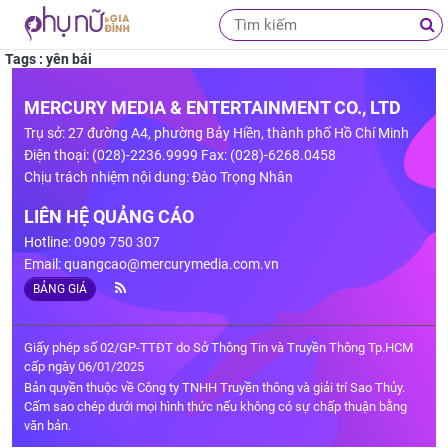
Tags : yên bái
MERCURY MEDIA & ENTERTAINMENT CO., LTD
Trụ sở: 27 đường A4, phường Bảy Hiền, thành phố Hồ Chí Minh
Điện thoại: (028)-2236.9999 Fax: (028)-6268.0458
Chịu trách nhiệm nội dung: Đào Trọng Nhân
LIÊN HỆ QUẢNG CÁO
Hotline: 0909 750 307
Email:
quangcao@mercurymedia.com.vn
BẢNG GIÁ
Giấy phép số 02/GP-TTĐT do Sở Thông Tin và Truyền Thông Tp.HCM
cấp ngày 06/01/2025
Bản quyền thuộc về Công ty TNHH Truyền thông và giải trí Sao Thủy.
Cấm sao chép dưới mọi hình thức nếu không có sự chấp thuận bằng
văn bản.