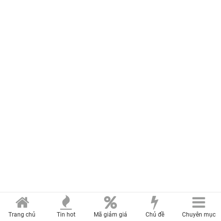
Trang chủ
Tin hot
Mã giảm giá
Chủ đề
Chuyên mục