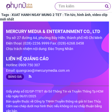
Tags : XUAT HANH NGAY MUNG 2 TET : Tin tức, hình ảnh, video clip
mới nhất
MERCURY MEDIA & ENTERTAINMENT CO., LTD
Trụ sở: 27 đường A4, phường Bảy Hiền, thành phố Hồ Chí Minh
Điện thoại: (028)-2236.9999 Fax: (028)-6268.0458
Chịu trách nhiệm nội dung: Đào Trọng Nhân
LIÊN HỆ QUẢNG CÁO
Hotline: 0909 750 307
Email:
quangcao@mercurymedia.com.vn
BẢNG GIÁ
Giấy phép số 02/GP-TTĐT do Sở Thông Tin và Truyền Thông Tp.HCM
cấp ngày 06/01/2025
Bản quyền thuộc về Công ty TNHH Truyền thông và giải trí Sao Thủy.
Cấm sao chép dưới mọi hình thức nếu không có sự chấp thuận bằng
văn bản.