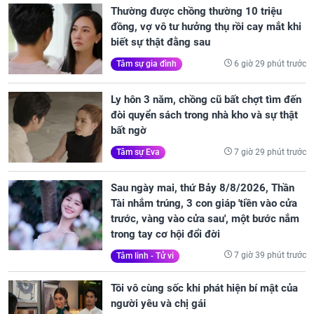
Thường được chồng thường 10 triệu
đồng, vợ vô tư hưởng thụ rồi cay mắt khi
biết sự thật đằng sau
6 giờ 29 phút trước
Tâm sự gia đình
Ly hôn 3 năm, chồng cũ bất chợt tìm đến
đòi quyển sách trong nhà kho và sự thật
bất ngờ
7 giờ 29 phút trước
Tâm sự Eva
Sau ngày mai, thứ Bảy 8/8/2026, Thần
Tài nhắm trúng, 3 con giáp 'tiền vào cửa
trước, vàng vào cửa sau', một bước nắm
trong tay cơ hội đổi đời
7 giờ 39 phút trước
Tâm linh - Tử vi
Tôi vô cùng sốc khi phát hiện bí mật của
người yêu và chị gái