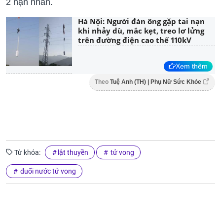
2 nạn nhân.
Hà Nội: Người đàn ông gặp tai nạn
khi nhảy dù, mắc kẹt, treo lơ lửng
trên đường điện cao thế 110kV
Xem thêm
Theo
Tuệ Anh (TH) | Phụ Nữ Sức Khỏe
Từ khóa:
lật thuyền
tử vong
đuối nước tử vong