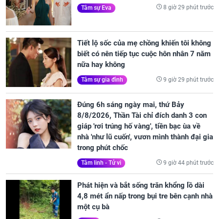
8 giờ 29 phút trước
Tâm sự Eva
Tiết lộ sốc của mẹ chồng khiến tôi không
biết có nên tiếp tục cuộc hôn nhân 7 năm
nữa hay không
9 giờ 29 phút trước
Tâm sự gia đình
Đúng 6h sáng ngày mai, thứ Bảy
8/8/2026, Thần Tài chỉ đích danh 3 con
giáp 'rơi trúng hố vàng', tiền bạc ùa về
nhà 'như lũ cuốn', vươn mình thành đại gia
trong phút chốc
9 giờ 44 phút trước
Tâm linh - Tử vi
Phát hiện và bắt sống trăn khổng lồ dài
4,8 mét ẩn nấp trong bụi tre bên cạnh nhà
một cụ bà