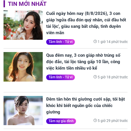
TIN MỚI NHẤT
Cuối ngày hôm nay (8/8/2026), 3 con
giáp 'ngửa đầu đón quý nhân, cúi đầu hốt
tài lộc', giàu sang bất chấp, tình duyên
viên mãn
1 giờ 14 phút trước
Tâm linh - Tử vi
Qua đêm nay, 3 con giáp nhờ trúng số
độc đắc, tài lộc tăng gấp 10 lần, công
việc kiếm tiền nhiều vô kể
5 giờ 18 phút trước
Tâm linh - Tử vi
Đêm tân hôn thì giường cưới sập, tôi bật
khóc khi biết nguồn gốc của chiếc
giường
5 giờ 29 phút trước
Tâm sự gia đình