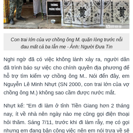
Con trai lớn của vợ chồng ông M. quặn lòng trước nỗi
đau mất cả ba lẫn mẹ - Ảnh: Người Đưa Tin
Nghi ngờ đã có việc không lành xảy ra, người dân
đã trình báo sự việc cho chính quyền địa phương để
hỗ trợ tìm kiếm vợ chồng ông M.. Nói đến đây, em
Nguyễn Lê Minh Nhựt (SN 2000, con trai lớn của vợ
chồng ông M.) không sao cầm được nước mắt.
Nhựt kể: "Em đi làm ở tỉnh Tiền Giang hơn 2 tháng
nay, ít về nhà nên ngày nào mẹ cũng gọi điện thoại
hỏi thăm. Sáng 7/11, trước khi đi làm rẫy, mẹ có gọi
nhưng em đang bận công việc nên em nói trưa về sẽ