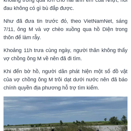
khoảng trống quá lớn cho hai anh em của Nhựt, nỗi
đau không có gì bù đắp được.
Như đã đưa tin trước đó, theo VietNamNet, sáng
7/11, ông M và vợ chèo xuồng qua hồ Diện trong
thôn để làm rẫy.
Khoảng 11h trưa cùng ngày, người thân không thấy
vợ chồng ông M về nên đã đi tìm.
Khi đến bờ hồ, người dân phát hiện một số đồ vật
của vợ chồng ông M trôi dạt dưới nước nên đã báo
chính quyền địa phương hỗ trợ tìm kiếm.