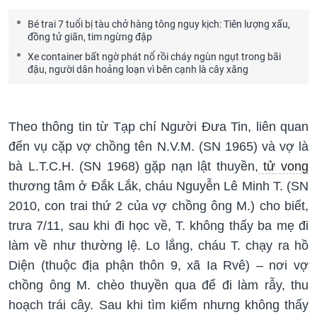
Bé trai 7 tuổi bị tàu chở hàng tông nguy kịch: Tiên lượng xấu,
đồng tử giãn, tim ngừng đập
Xe container bất ngờ phát nổ rồi cháy ngùn ngụt trong bãi
đậu, người dân hoảng loạn vì bên cạnh là cây xăng
Theo thông tin từ Tạp chí Người Đưa Tin, liên quan
đến vụ cặp vợ chồng tên N.V.M. (SN 1965) và vợ là
bà L.T.C.H. (SN 1968) gặp nạn lật thuyền,
tử vong
thương tâm ở Đắk Lắk, cháu Nguyễn Lê Minh T. (SN
2010, con trai thứ 2 của vợ chồng ông M.) cho biết,
trưa 7/11, sau khi đi học về, T. không thấy ba mẹ đi
làm về như thường lệ. Lo lắng, cháu T. chạy ra hồ
Diện (thuộc địa phận thôn 9, xã Ia Rvê) – nơi vợ
chồng ông M. chèo thuyền qua để đi làm rẫy, thu
hoạch trái cây. Sau khi tìm kiếm nhưng không thấy