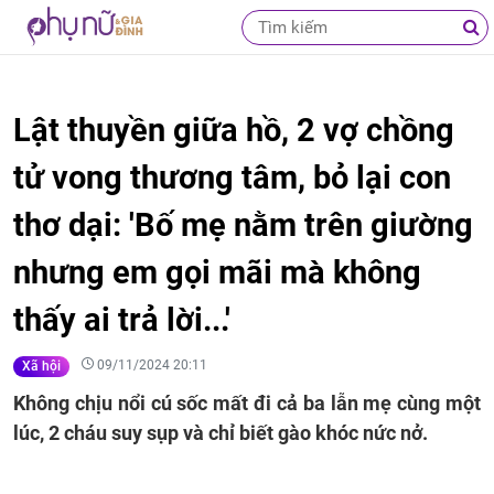
Lật thuyền giữa hồ, 2 vợ chồng
tử vong thương tâm, bỏ lại con
thơ dại: 'Bố mẹ nằm trên giường
nhưng em gọi mãi mà không
thấy ai trả lời...'
09/11/2024 20:11
Xã hội
Không chịu nổi cú sốc mất đi cả ba lẫn mẹ cùng một
lúc, 2 cháu suy sụp và chỉ biết gào khóc nức nở.