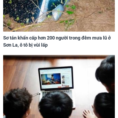
Sơ tán khẩn cấp hơn 200 người trong đêm mưa lũ ở
Sơn La, ô tô bị vùi lấp