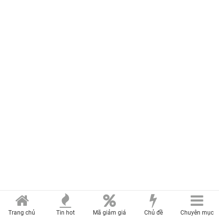
Trang chủ
Tin hot
Mã giảm giá
Chủ đề
Chuyên mục