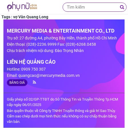
Tags : vợ Vân Quang Long
MERCURY MEDIA & ENTERTAINMENT CO., LTD
Trụ sở: 27 đường A4, phường Bảy Hiền, thành phố Hồ Chí Minh
Điện thoại: (028)-2236.9999 Fax: (028)-6268.0458
Chịu trách nhiệm nội dung: Đào Trọng Nhân
LIÊN HỆ QUẢNG CÁO
Hotline: 0909 750 307
Email:
quangcao@mercurymedia.com.vn
BẢNG GIÁ
Giấy phép số 02/GP-TTĐT do Sở Thông Tin và Truyền Thông Tp.HCM
cấp ngày 06/01/2025
Bản quyền thuộc về Công ty TNHH Truyền thông và giải trí Sao Thủy.
Cấm sao chép dưới mọi hình thức nếu không có sự chấp thuận bằng
văn bản.