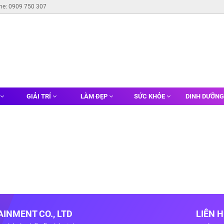
ine: 0909 750 307
GIẢI TRÍ
LÀM ĐẸP
SỨC KHỎE
DINH DƯỠN
INMENT CO., LTD
LIÊN 