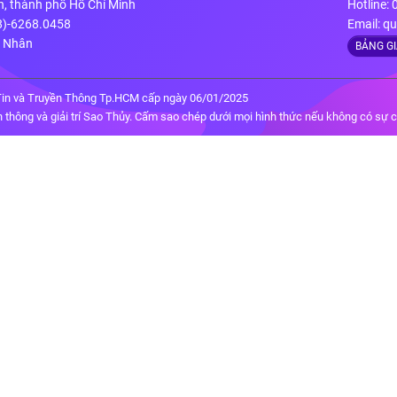
n, thành phố Hồ Chí Minh
Hotline:
28)-6268.0458
Email:
qu
g Nhân
BẢNG G
in và Truyền Thông Tp.HCM cấp ngày 06/01/2025
thông và giải trí Sao Thủy. Cấm sao chép dưới mọi hình thức nếu không có sự 