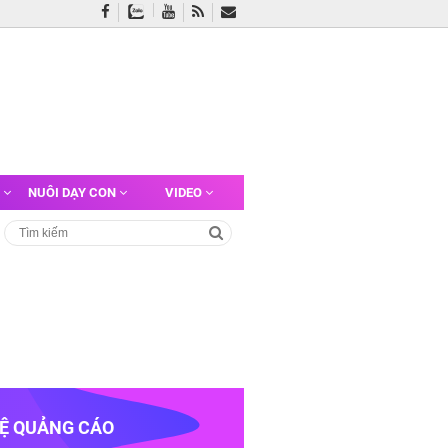
G
NUÔI DẠY CON
VIDEO
HỆ QUẢNG CÁO