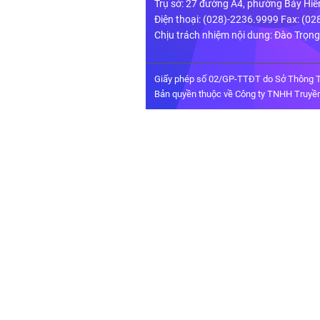
Trụ sở: 27 đường A4, phường Bảy Hiề
Điện thoại: (028)-2236.9999 Fax: (0
Chịu trách nhiệm nội dung: Đào Trọn
Giấy phép số 02/GP-TTĐT do Sở Thông T
Bản quyền thuộc về Công ty TNHH Truyền 