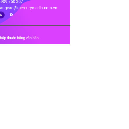
 0909 750 307
angcao@mercurymedia.com.vn
IÁ
chấp thuận bằng văn bản.