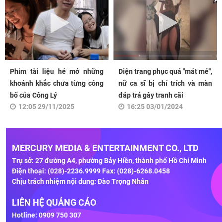
Phim tài liệu hé mở những
Diện trang phục quá "mát mẻ",
khoảnh khắc chưa từng công
nữ ca sĩ bị chỉ trích và màn
bố của Công Lý
đáp trả gây tranh cãi
12:05 29/11/2025
16:25 03/01/2024
MERCURY MEDIA & ENTERTAINMENT CO., LTD
Trụ sở: 27 đường A4, phường Bảy Hiền, thành phố Hồ Chí Minh
Điện thoại: (028)-2236.9999 Fax: (028)-6268.0458
Chịu trách nhiệm nội dung: Đào Trọng Nhân
LIÊN HỆ QUẢNG CÁO
Hotline: 0909 750 307