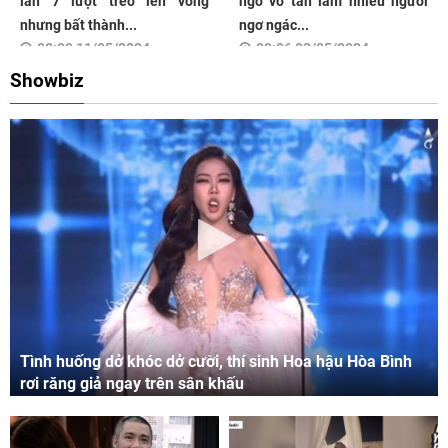
lần 7 lượt trèo lên võng
ngờ vỡ tan làm nhiều người
nhưng bất thành...
ngơ ngác...
08:00 11/05/2024
09:06 03/05/2024
Showbiz
Tình huống dở khóc dở cười, thí sinh Hoa hậu Hòa Bình
rơi răng giả ngay trên sân khấu