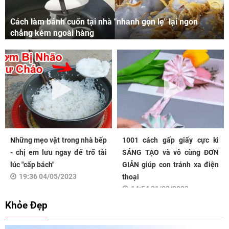
Cách làm bánh cuốn tại nhà "nhanh gọn lẹ" lại ngon
chẳng kém ngoài hàng
Những mẹo vặt trong nhà bếp
1001 cách gấp giấy cực kì
- chị em lưu ngay để trổ tài
SÁNG TẠO và vô cùng ĐƠN
lúc "cấp bách"
GIẢN giúp con tránh xa điện
19:36 04/05/2023
thoại
14:54 31/03/2023
Khỏe Đẹp