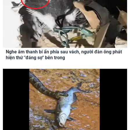
Nghe âm thanh bí ẩn phía sau vách, người đàn ông phát
hiện thứ "đáng sợ" bên trong