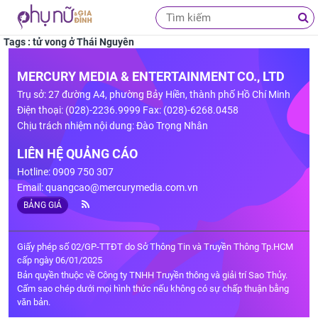
Tags : tử vong ở Thái Nguyên
MERCURY MEDIA & ENTERTAINMENT CO., LTD
Trụ sở: 27 đường A4, phường Bảy Hiền, thành phố Hồ Chí Minh
Điện thoại: (028)-2236.9999 Fax: (028)-6268.0458
Chịu trách nhiệm nội dung: Đào Trọng Nhân
LIÊN HỆ QUẢNG CÁO
Hotline: 0909 750 307
Email:
quangcao@mercurymedia.com.vn
BẢNG GIÁ
Giấy phép số 02/GP-TTĐT do Sở Thông Tin và Truyền Thông Tp.HCM
cấp ngày 06/01/2025
Bản quyền thuộc về Công ty TNHH Truyền thông và giải trí Sao Thủy.
Cấm sao chép dưới mọi hình thức nếu không có sự chấp thuận bằng
văn bản.