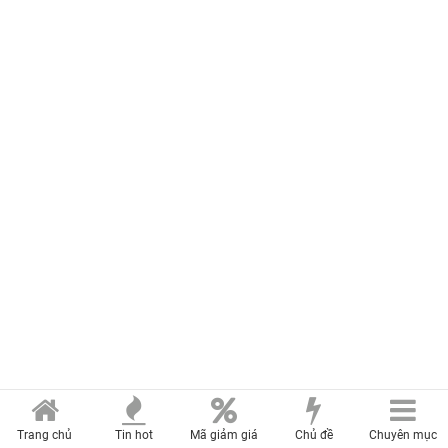
Trang chủ
Tin hot
Mã giảm giá
Chủ đề
Chuyên mục