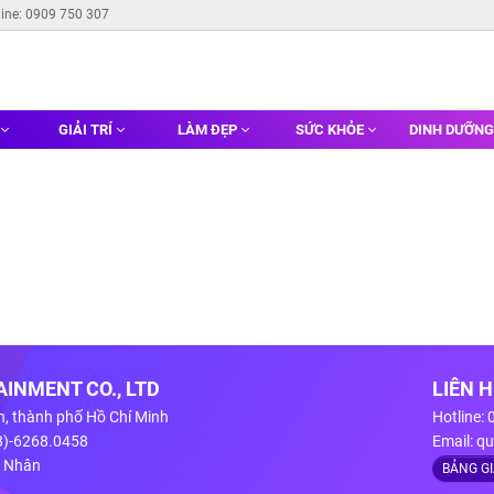
line: 0909 750 307
GIẢI TRÍ
LÀM ĐẸP
SỨC KHỎE
DINH DƯỠN
INMENT CO., LTD
LIÊN 
n, thành phố Hồ Chí Minh
Hotline:
28)-6268.0458
Email:
qu
g Nhân
BẢNG G