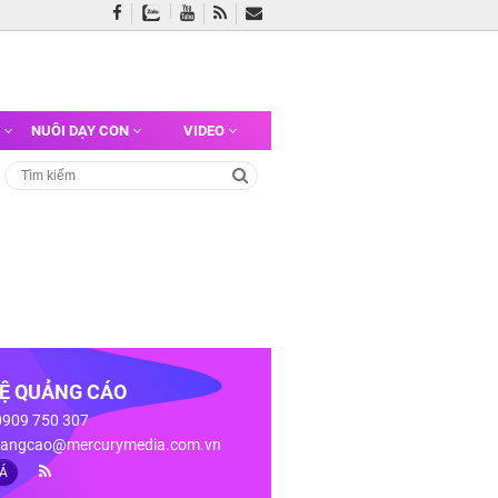
G
NUÔI DẠY CON
VIDEO
HỆ QUẢNG CÁO
 0909 750 307
angcao@mercurymedia.com.vn
IÁ