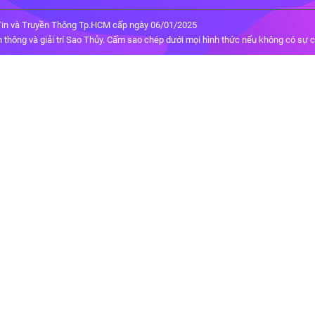
in và Truyền Thông Tp.HCM cấp ngày 06/01/2025
thông và giải trí Sao Thủy. Cấm sao chép dưới mọi hình thức nếu không có sự 