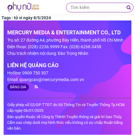
Tags : tử vi ngày 8/5/2024
MERCURY MEDIA & ENTERTAINMENT CO., LTD
Trụ sở: 27 đường A4, phường Bảy Hiền, thành phố Hồ Chí Minh
Điện thoại: (028)-2236.9999 Fax: (028)-6268.0458
Chịu trách nhiệm nội dung: Đào Trọng Nhân
LIÊN HỆ QUẢNG CÁO
Hotline: 0909 750 307
Email:
quangcao@mercurymedia.com.vn
BẢNG GIÁ
Giấy phép số 02/GP-TTĐT do Sở Thông Tin và Truyền Thông Tp.HCM
cấp ngày 06/01/2025
Bản quyền thuộc về Công ty TNHH Truyền thông và giải trí Sao Thủy.
Cấm sao chép dưới mọi hình thức nếu không có sự chấp thuận bằng
văn bản.