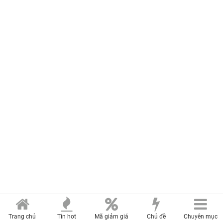
Trang chủ
Tin hot
Mã giảm giá
Chủ đề
Chuyên mục