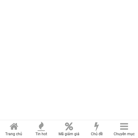
Trang chủ
Tin hot
Mã giảm giá
Chủ đề
Chuyên mục