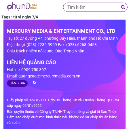
Tags : tử vi ngày 7/4
MERCURY MEDIA & ENTERTAINMENT CO., LTD
Trụ sở: 27 đường A4, phường Bảy Hiền, thành phố Hồ Chí Minh
Điện thoại: (028)-2236.9999 Fax: (028)-6268.0458
Chịu trách nhiệm nội dung: Đào Trọng Nhân
LIÊN HỆ QUẢNG CÁO
Hotline: 0909 750 307
Email:
quangcao@mercurymedia.com.vn
BẢNG GIÁ
Giấy phép số 02/GP-TTĐT do Sở Thông Tin và Truyền Thông Tp.HCM
cấp ngày 06/01/2025
Bản quyền thuộc về Công ty TNHH Truyền thông và giải trí Sao Thủy.
Cấm sao chép dưới mọi hình thức nếu không có sự chấp thuận bằng
văn bản.