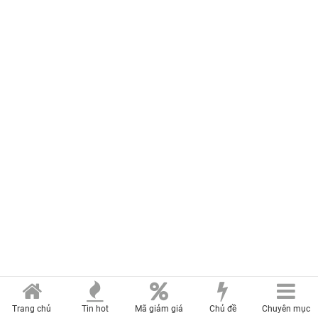
Trang chủ
Tin hot
Mã giảm giá
Chủ đề
Chuyên mục