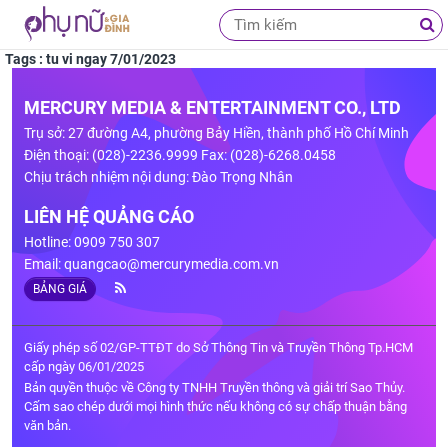
Tags : tu vi ngay 7/01/2023
MERCURY MEDIA & ENTERTAINMENT CO., LTD
Trụ sở: 27 đường A4, phường Bảy Hiền, thành phố Hồ Chí Minh
Điện thoại: (028)-2236.9999 Fax: (028)-6268.0458
Chịu trách nhiệm nội dung: Đào Trọng Nhân
LIÊN HỆ QUẢNG CÁO
Hotline: 0909 750 307
Email:
quangcao@mercurymedia.com.vn
BẢNG GIÁ
Giấy phép số 02/GP-TTĐT do Sở Thông Tin và Truyền Thông Tp.HCM
cấp ngày 06/01/2025
Bản quyền thuộc về Công ty TNHH Truyền thông và giải trí Sao Thủy.
Cấm sao chép dưới mọi hình thức nếu không có sự chấp thuận bằng
văn bản.