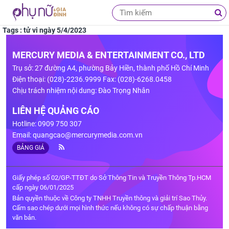
Tags : tử vi ngày 5/4/2023
MERCURY MEDIA & ENTERTAINMENT CO., LTD
Trụ sở: 27 đường A4, phường Bảy Hiền, thành phố Hồ Chí Minh
Điện thoại: (028)-2236.9999 Fax: (028)-6268.0458
Chịu trách nhiệm nội dung: Đào Trọng Nhân
LIÊN HỆ QUẢNG CÁO
Hotline: 0909 750 307
Email:
quangcao@mercurymedia.com.vn
BẢNG GIÁ
Giấy phép số 02/GP-TTĐT do Sở Thông Tin và Truyền Thông Tp.HCM
cấp ngày 06/01/2025
Bản quyền thuộc về Công ty TNHH Truyền thông và giải trí Sao Thủy.
Cấm sao chép dưới mọi hình thức nếu không có sự chấp thuận bằng
văn bản.