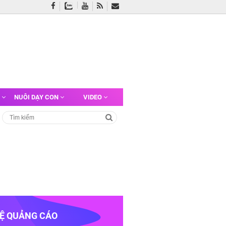
G
NUÔI DẠY CON
VIDEO
HỆ QUẢNG CÁO