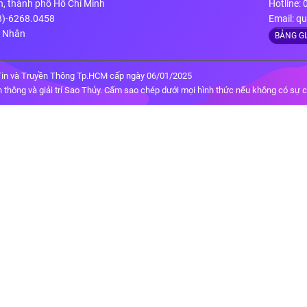
n, thành phố Hồ Chí Minh
Hotline:
28)-6268.0458
Email:
qu
g Nhân
BẢNG G
in và Truyền Thông Tp.HCM cấp ngày 06/01/2025
thông và giải trí Sao Thủy. Cấm sao chép dưới mọi hình thức nếu không có sự 