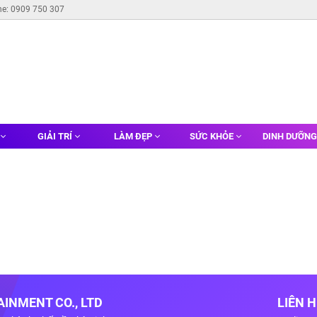
ne: 0909 750 307
GIẢI TRÍ
LÀM ĐẸP
SỨC KHỎE
DINH DƯỠN
INMENT CO., LTD
LIÊN 