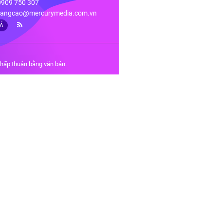
 0909 750 307
angcao@mercurymedia.com.vn
IÁ
chấp thuận bằng văn bản.