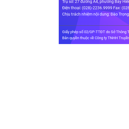
Trụ sở: 27 đường A4, phường Bảy Hiề
Điện thoại: (028)-2236.9999 Fax: (0
Chịu trách nhiệm nội dung: Đào Trọn
Giấy phép số 02/GP-TTĐT do Sở Thông T
Bản quyền thuộc về Công ty TNHH Truyền 