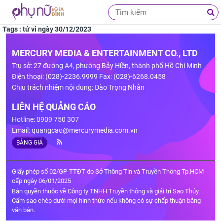
Tags : tử vi ngày 30/12/2023
MERCURY MEDIA & ENTERTAINMENT CO., LTD
Trụ sở: 27 đường A4, phường Bảy Hiền, thành phố Hồ Chí Minh
Điện thoại: (028)-2236.9999 Fax: (028)-6268.0458
Chịu trách nhiệm nội dung: Đào Trọng Nhân
LIÊN HỆ QUẢNG CÁO
Hotline: 0909 750 307
Email:
quangcao@mercurymedia.com.vn
BẢNG GIÁ
Giấy phép số 02/GP-TTĐT do Sở Thông Tin và Truyền Thông Tp.HCM
cấp ngày 06/01/2025
Bản quyền thuộc về Công ty TNHH Truyền thông và giải trí Sao Thủy.
Cấm sao chép dưới mọi hình thức nếu không có sự chấp thuận bằng
văn bản.