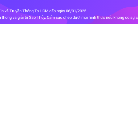
in và Truyền Thông Tp.HCM cấp ngày 06/01/2025
thông và giải trí Sao Thủy. Cấm sao chép dưới mọi hình thức nếu không có sự 