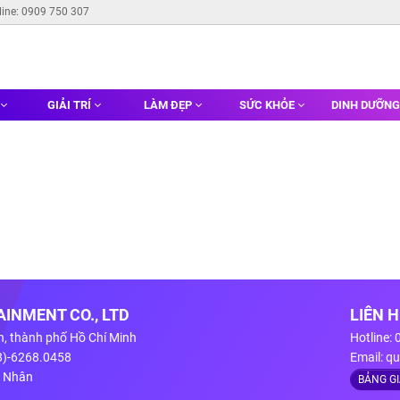
line: 0909 750 307
GIẢI TRÍ
LÀM ĐẸP
SỨC KHỎE
DINH DƯỠN
INMENT CO., LTD
LIÊN 
n, thành phố Hồ Chí Minh
Hotline:
28)-6268.0458
Email:
qu
g Nhân
BẢNG G