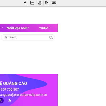
G
NUÔI DẠY CON
VIDEO
HỆ QUẢNG CÁO
 0909 750 307
angcao@mercurymedia.com.vn
IÁ