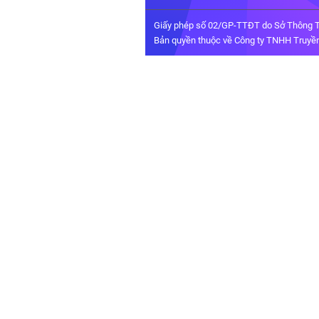
Giấy phép số 02/GP-TTĐT do Sở Thông T
Bản quyền thuộc về Công ty TNHH Truyền 