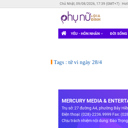
Chủ Nhật, 09/08/2026, 17:39 (GMT+7)
Hot
YÊU - HÔN NHÂN
ĐỜI SỐNG
Tags : tử vi ngày 28/4
MERCURY MEDIA & ENTERTA
Trụ sở: 27 đường A4, phường Bảy Hiề
Điện thoại: (028)-2236.9999 Fax: (0
Chịu trách nhiệm nội dung: Đào Trọn