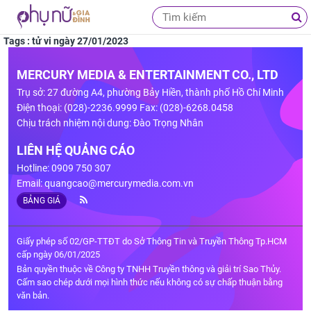
Tags : tử vi ngày 27/01/2023
MERCURY MEDIA & ENTERTAINMENT CO., LTD
Trụ sở: 27 đường A4, phường Bảy Hiền, thành phố Hồ Chí Minh
Điện thoại: (028)-2236.9999 Fax: (028)-6268.0458
Chịu trách nhiệm nội dung: Đào Trọng Nhân
LIÊN HỆ QUẢNG CÁO
Hotline: 0909 750 307
Email:
quangcao@mercurymedia.com.vn
BẢNG GIÁ
Giấy phép số 02/GP-TTĐT do Sở Thông Tin và Truyền Thông Tp.HCM
cấp ngày 06/01/2025
Bản quyền thuộc về Công ty TNHH Truyền thông và giải trí Sao Thủy.
Cấm sao chép dưới mọi hình thức nếu không có sự chấp thuận bằng
văn bản.