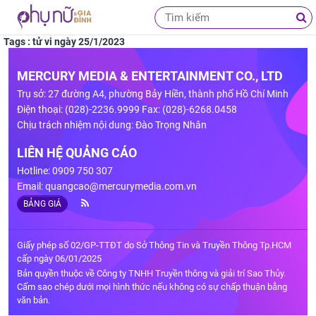
Tags : tử vi ngày 25/1/2023
MERCURY MEDIA & ENTERTAINMENT CO., LTD
Trụ sở: 27 đường A4, phường Bảy Hiền, thành phố Hồ Chí Minh
Điện thoại: (028)-2236.9999 Fax: (028)-6268.0458
Chịu trách nhiệm nội dung: Đào Trọng Nhân
LIÊN HỆ QUẢNG CÁO
Hotline: 0909 750 307
Email:
quangcao@mercurymedia.com.vn
BẢNG GIÁ
Giấy phép số 02/GP-TTĐT do Sở Thông Tin và Truyền Thông Tp.HCM
cấp ngày 06/01/2025
Bản quyền thuộc về Công ty TNHH Truyền thông và giải trí Sao Thủy.
Cấm sao chép dưới mọi hình thức nếu không có sự chấp thuận bằng
văn bản.