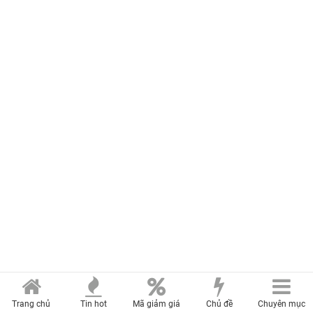
Trang chủ
Tin hot
Mã giảm giá
Chủ đề
Chuyên mục