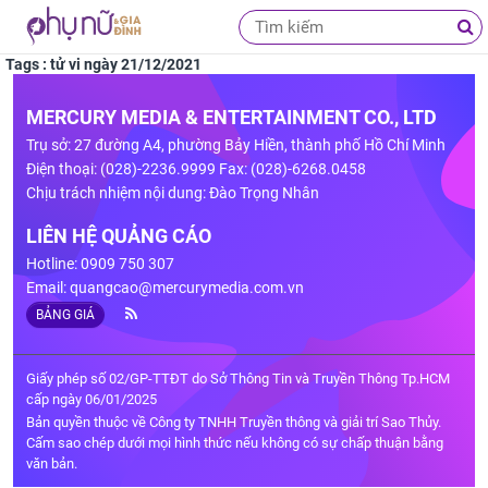
Tags : tử vi ngày 21/12/2021
MERCURY MEDIA & ENTERTAINMENT CO., LTD
Trụ sở: 27 đường A4, phường Bảy Hiền, thành phố Hồ Chí Minh
Điện thoại: (028)-2236.9999 Fax: (028)-6268.0458
Chịu trách nhiệm nội dung: Đào Trọng Nhân
LIÊN HỆ QUẢNG CÁO
Hotline: 0909 750 307
Email:
quangcao@mercurymedia.com.vn
BẢNG GIÁ
Giấy phép số 02/GP-TTĐT do Sở Thông Tin và Truyền Thông Tp.HCM
cấp ngày 06/01/2025
Bản quyền thuộc về Công ty TNHH Truyền thông và giải trí Sao Thủy.
Cấm sao chép dưới mọi hình thức nếu không có sự chấp thuận bằng
văn bản.