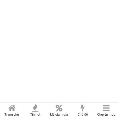
Trang chủ
Tin hot
Mã giảm giá
Chủ đề
Chuyên mục