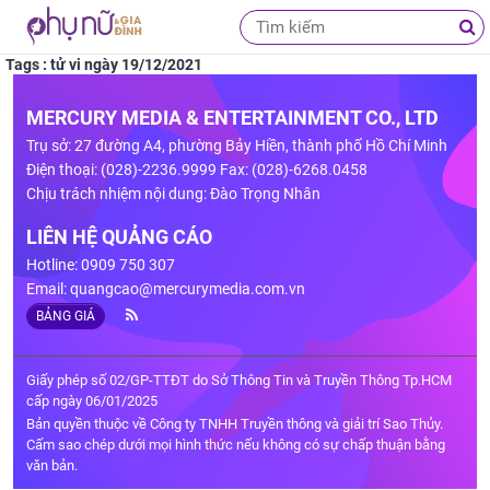
Tags : tử vi ngày 19/12/2021
MERCURY MEDIA & ENTERTAINMENT CO., LTD
Trụ sở: 27 đường A4, phường Bảy Hiền, thành phố Hồ Chí Minh
Điện thoại: (028)-2236.9999 Fax: (028)-6268.0458
Chịu trách nhiệm nội dung: Đào Trọng Nhân
LIÊN HỆ QUẢNG CÁO
Hotline: 0909 750 307
Email:
quangcao@mercurymedia.com.vn
BẢNG GIÁ
Giấy phép số 02/GP-TTĐT do Sở Thông Tin và Truyền Thông Tp.HCM
cấp ngày 06/01/2025
Bản quyền thuộc về Công ty TNHH Truyền thông và giải trí Sao Thủy.
Cấm sao chép dưới mọi hình thức nếu không có sự chấp thuận bằng
văn bản.