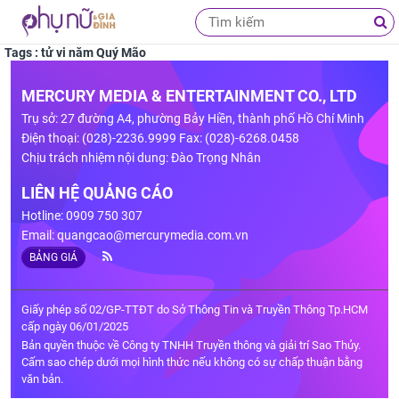
Tags : tử vi năm Quý Mão
MERCURY MEDIA & ENTERTAINMENT CO., LTD
Trụ sở: 27 đường A4, phường Bảy Hiền, thành phố Hồ Chí Minh
Điện thoại: (028)-2236.9999 Fax: (028)-6268.0458
Chịu trách nhiệm nội dung: Đào Trọng Nhân
LIÊN HỆ QUẢNG CÁO
Hotline: 0909 750 307
Email:
quangcao@mercurymedia.com.vn
BẢNG GIÁ
Giấy phép số 02/GP-TTĐT do Sở Thông Tin và Truyền Thông Tp.HCM
cấp ngày 06/01/2025
Bản quyền thuộc về Công ty TNHH Truyền thông và giải trí Sao Thủy.
Cấm sao chép dưới mọi hình thức nếu không có sự chấp thuận bằng
văn bản.