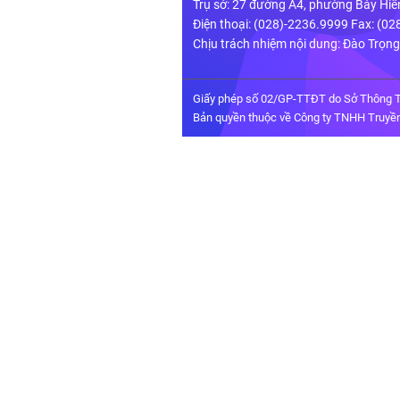
Trụ sở: 27 đường A4, phường Bảy Hiề
Điện thoại: (028)-2236.9999 Fax: (0
Chịu trách nhiệm nội dung: Đào Trọn
Giấy phép số 02/GP-TTĐT do Sở Thông T
Bản quyền thuộc về Công ty TNHH Truyền 