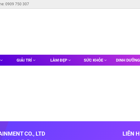
ine: 0909 750 307
GIẢI TRÍ
LÀM ĐẸP
SỨC KHỎE
DINH DƯỠN
INMENT CO., LTD
LIÊN 