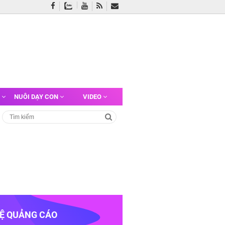
G
NUÔI DẠY CON
VIDEO
HỆ QUẢNG CÁO