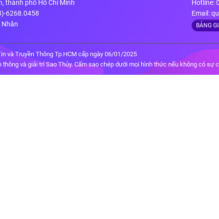
n, thành phố Hồ Chí Minh
Hotline:
28)-6268.0458
Email:
qu
g Nhân
BẢNG G
in và Truyền Thông Tp.HCM cấp ngày 06/01/2025
thông và giải trí Sao Thủy. Cấm sao chép dưới mọi hình thức nếu không có sự 