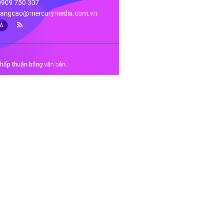
 0909 750 307
angcao@mercurymedia.com.vn
IÁ
chấp thuận bằng văn bản.