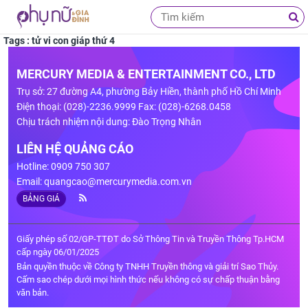
Tags : tử vi con giáp thứ 4
MERCURY MEDIA & ENTERTAINMENT CO., LTD
Trụ sở: 27 đường A4, phường Bảy Hiền, thành phố Hồ Chí Minh
Điện thoại: (028)-2236.9999 Fax: (028)-6268.0458
Chịu trách nhiệm nội dung: Đào Trọng Nhân
LIÊN HỆ QUẢNG CÁO
Hotline: 0909 750 307
Email:
quangcao@mercurymedia.com.vn
BẢNG GIÁ
Giấy phép số 02/GP-TTĐT do Sở Thông Tin và Truyền Thông Tp.HCM
cấp ngày 06/01/2025
Bản quyền thuộc về Công ty TNHH Truyền thông và giải trí Sao Thủy.
Cấm sao chép dưới mọi hình thức nếu không có sự chấp thuận bằng
văn bản.