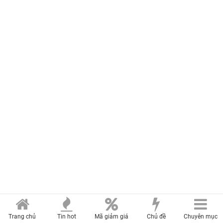
Trang chủ
Tin hot
Mã giảm giá
Chủ đề
Chuyên mục