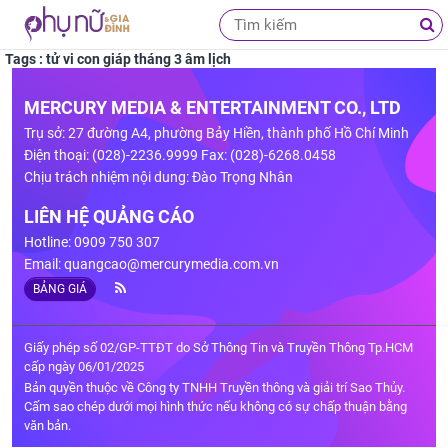
Tags : tử vi con giáp tháng 3 âm lịch
MERCURY MEDIA & ENTERTAINMENT CO., LTD
Trụ sở: 27 đường A4, phường Bảy Hiền, thành phố Hồ Chí Minh
Điện thoại: (028)-2236.9999 Fax: (028)-6268.0458
Chịu trách nhiệm nội dung: Đào Trọng Nhân
LIÊN HỆ QUẢNG CÁO
Hotline: 0909 750 307
Email:
quangcao@mercurymedia.com.vn
BẢNG GIÁ
Giấy phép số 02/GP-TTĐT do Sở Thông Tin và Truyền Thông Tp.HCM
cấp ngày 06/01/2025
Bản quyền thuộc về Công ty TNHH Truyền thông và giải trí Sao Thủy.
Cấm sao chép dưới mọi hình thức nếu không có sự chấp thuận bằng
văn bản.