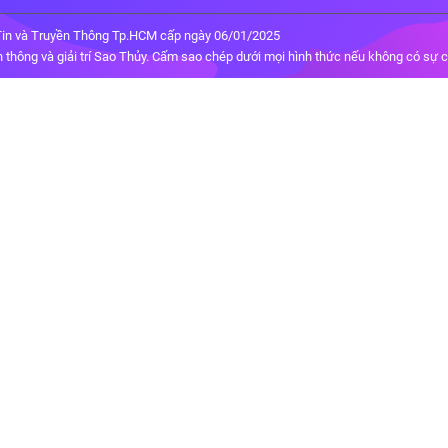
in và Truyền Thông Tp.HCM cấp ngày 06/01/2025
thông và giải trí Sao Thủy. Cấm sao chép dưới mọi hình thức nếu không có sự 