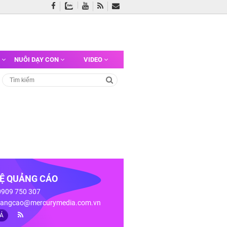
G
NUÔI DẠY CON
VIDEO
HỆ QUẢNG CÁO
 0909 750 307
angcao@mercurymedia.com.vn
IÁ