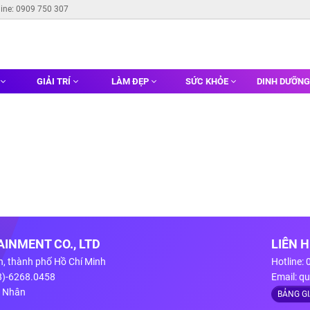
line: 0909 750 307
GIẢI TRÍ
LÀM ĐẸP
SỨC KHỎE
DINH DƯỠN
INMENT CO., LTD
LIÊN 
n, thành phố Hồ Chí Minh
Hotline:
28)-6268.0458
Email:
qu
g Nhân
BẢNG G