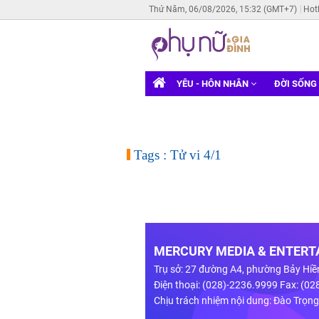
Thứ Năm, 06/08/2026, 15:32 (GMT+7)
Hot
YÊU - HÔN NHÂN
ĐỜI SỐNG
Tags : Tử vi 4/1
MERCURY MEDIA & ENTERTA
Trụ sở: 27 đường A4, phường Bảy Hiề
Điện thoại: (028)-2236.9999 Fax: (0
Chịu trách nhiệm nội dung: Đào Trọn