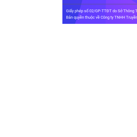
Giấy phép số 02/GP-TTĐT do Sở Thông T
Bản quyền thuộc về Công ty TNHH Truyền 