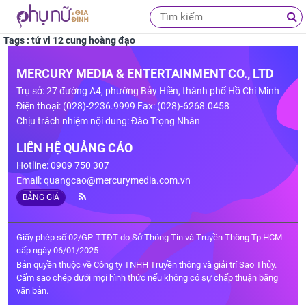
Tags : tử vi 12 cung hoàng đạo
MERCURY MEDIA & ENTERTAINMENT CO., LTD
Trụ sở: 27 đường A4, phường Bảy Hiền, thành phố Hồ Chí Minh
Điện thoại: (028)-2236.9999 Fax: (028)-6268.0458
Chịu trách nhiệm nội dung: Đào Trọng Nhân
LIÊN HỆ QUẢNG CÁO
Hotline: 0909 750 307
Email:
quangcao@mercurymedia.com.vn
BẢNG GIÁ
Giấy phép số 02/GP-TTĐT do Sở Thông Tin và Truyền Thông Tp.HCM
cấp ngày 06/01/2025
Bản quyền thuộc về Công ty TNHH Truyền thông và giải trí Sao Thủy.
Cấm sao chép dưới mọi hình thức nếu không có sự chấp thuận bằng
văn bản.