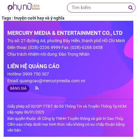
Tags : truyện cười hay và ý nghĩa
MERCURY MEDIA & ENTERTAINMENT CO., LTD
Trụ sở: 27 đường A4, phường Bảy Hiền, thành phố Hồ Chí Minh
Điện thoại: (028)-2236.9999 Fax: (028)-6268.0458
Chịu trách nhiệm nội dung: Đào Trọng Nhân
LIÊN HỆ QUẢNG CÁO
Hotline: 0909 750 307
Email:
quangcao@mercurymedia.com.vn
BẢNG GIÁ
Giấy phép số 02/GP-TTĐT do Sở Thông Tin và Truyền Thông Tp.HCM
cấp ngày 06/01/2025
Bản quyền thuộc về Công ty TNHH Truyền thông và giải trí Sao Thủy.
Cấm sao chép dưới mọi hình thức nếu không có sự chấp thuận bằng
văn bản.