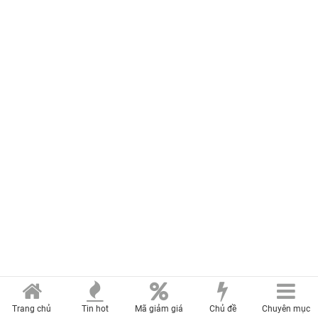
Trang chủ
Tin hot
Mã giảm giá
Chủ đề
Chuyên mục