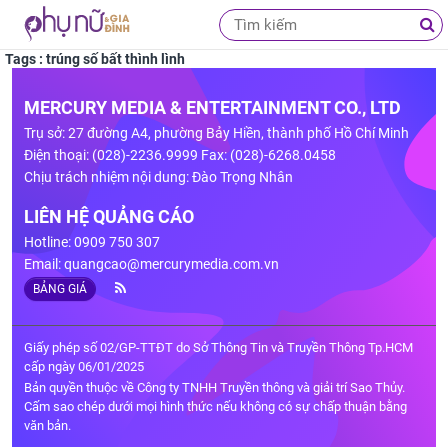
Tags : trúng số bất thình lình
MERCURY MEDIA & ENTERTAINMENT CO., LTD
Trụ sở: 27 đường A4, phường Bảy Hiền, thành phố Hồ Chí Minh
Điện thoại: (028)-2236.9999 Fax: (028)-6268.0458
Chịu trách nhiệm nội dung: Đào Trọng Nhân
LIÊN HỆ QUẢNG CÁO
Hotline: 0909 750 307
Email:
quangcao@mercurymedia.com.vn
BẢNG GIÁ
Giấy phép số 02/GP-TTĐT do Sở Thông Tin và Truyền Thông Tp.HCM
cấp ngày 06/01/2025
Bản quyền thuộc về Công ty TNHH Truyền thông và giải trí Sao Thủy.
Cấm sao chép dưới mọi hình thức nếu không có sự chấp thuận bằng
văn bản.