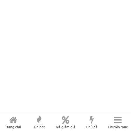
Trang chủ
Tin hot
Mã giảm giá
Chủ đề
Chuyên mục