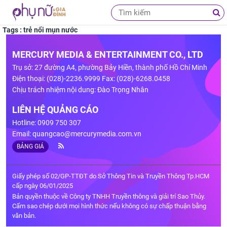
Tags : trẻ nổi mụn nước
MERCURY MEDIA & ENTERTAINMENT CO., LTD
Trụ sở: 27 đường A4, phường Bảy Hiền, thành phố Hồ Chí Minh
Điện thoại: (028)-2236.9999 Fax: (028)-6268.0458
Chịu trách nhiệm nội dung: Đào Trọng Nhân
LIÊN HỆ QUẢNG CÁO
Hotline: 0909 750 307
Email:
quangcao@mercurymedia.com.vn
BẢNG GIÁ
Giấy phép số 02/GP-TTĐT do Sở Thông Tin và Truyền Thông Tp.HCM
cấp ngày 06/01/2025
Bản quyền thuộc về Công ty TNHH Truyền thông và giải trí Sao Thủy.
Cấm sao chép dưới mọi hình thức nếu không có sự chấp thuận bằng
văn bản.