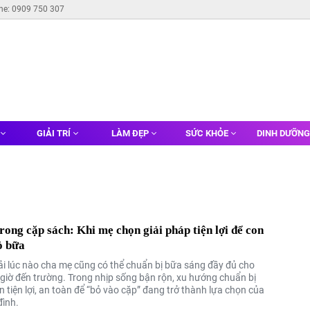
ine: 0909 750 307
GIẢI TRÍ
LÀM ĐẸP
SỨC KHỎE
DINH DƯỠN
rong cặp sách: Khi mẹ chọn giải pháp tiện lợi để con
ỏ bữa
i lúc nào cha mẹ cũng có thể chuẩn bị bữa sáng đầy đủ cho
 giờ đến trường. Trong nhịp sống bận rộn, xu hướng chuẩn bị
 tiện lợi, an toàn để “bỏ vào cặp” đang trở thành lựa chọn của
đình.