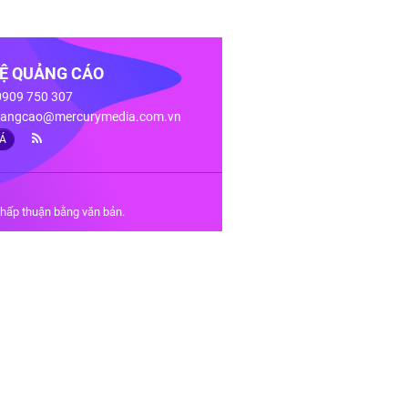
HỆ QUẢNG CÁO
 0909 750 307
angcao@mercurymedia.com.vn
IÁ
chấp thuận bằng văn bản.