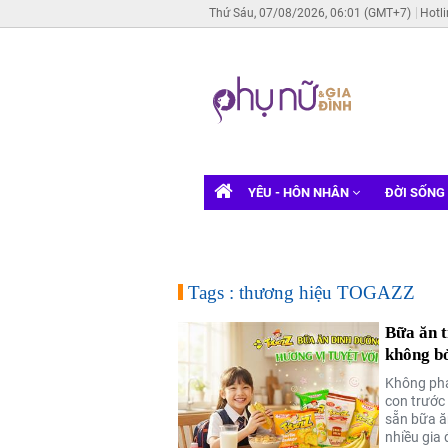
Thứ Sáu, 07/08/2026, 06:01 (GMT+7)
Hotl
YÊU - HÔN NHÂN
ĐỜI SỐNG
Tags : thương hiệu TOGAZZ
Bữa ăn t
không b
Không phả
con trước
sẵn bữa ăn
nhiều gia 