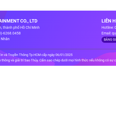
INMENT CO., LTD
LIÊN 
n, thành phố Hồ Chí Minh
Hotline:
28)-6268.0458
Email:
qu
g Nhân
BẢNG G
in và Truyền Thông Tp.HCM cấp ngày 06/01/2025
thông và giải trí Sao Thủy. Cấm sao chép dưới mọi hình thức nếu không có sự 