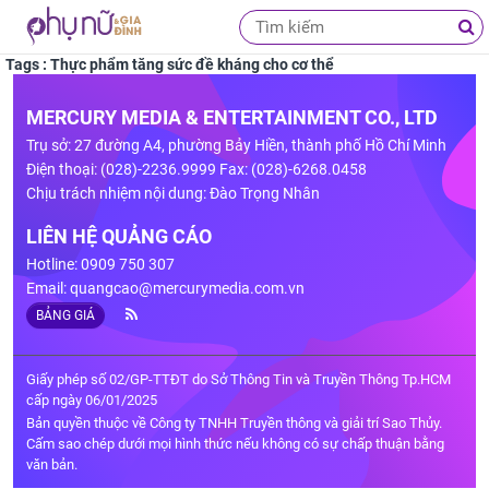
Tags : Thực phẩm tăng sức đề kháng cho cơ thể
MERCURY MEDIA & ENTERTAINMENT CO., LTD
Trụ sở: 27 đường A4, phường Bảy Hiền, thành phố Hồ Chí Minh
Điện thoại: (028)-2236.9999 Fax: (028)-6268.0458
Chịu trách nhiệm nội dung: Đào Trọng Nhân
LIÊN HỆ QUẢNG CÁO
Hotline: 0909 750 307
Email:
quangcao@mercurymedia.com.vn
BẢNG GIÁ
Giấy phép số 02/GP-TTĐT do Sở Thông Tin và Truyền Thông Tp.HCM
cấp ngày 06/01/2025
Bản quyền thuộc về Công ty TNHH Truyền thông và giải trí Sao Thủy.
Cấm sao chép dưới mọi hình thức nếu không có sự chấp thuận bằng
văn bản.