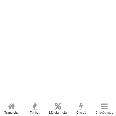
Trang chủ
Tin hot
Mã giảm giá
Chủ đề
Chuyên mục