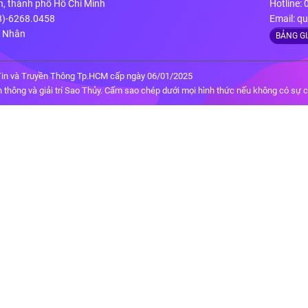
n, thành phố Hồ Chí Minh
Hotline:
28)-6268.0458
Email:
qu
g Nhân
BẢNG G
in và Truyền Thông Tp.HCM cấp ngày 06/01/2025
thông và giải trí Sao Thủy. Cấm sao chép dưới mọi hình thức nếu không có sự 