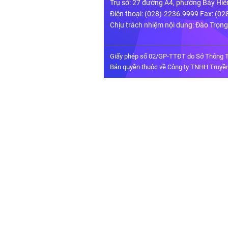
Trụ sở: 27 đường A4, phường Bảy Hiề
Điện thoại: (028)-2236.9999 Fax: (0
Chịu trách nhiệm nội dung: Đào Trọn
Giấy phép số 02/GP-TTĐT do Sở Thông T
Bản quyền thuộc về Công ty TNHH Truyền 