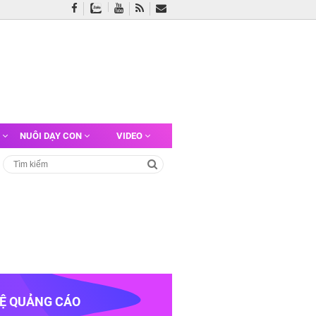
G
NUÔI DẠY CON
VIDEO
HỆ QUẢNG CÁO