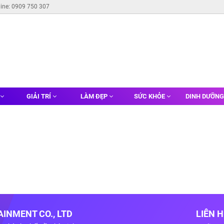
line: 0909 750 307
GIẢI TRÍ
LÀM ĐẸP
SỨC KHỎE
DINH DƯỠN
INMENT CO., LTD
LIÊN 