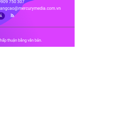
 0909 750 307
angcao@mercurymedia.com.vn
IÁ
chấp thuận bằng văn bản.