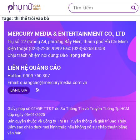
Tags : thi thể trôi vào bờ
MERCURY MEDIA & ENTERTAINMENT CO., LTD
Trụ sở: 27 đường A4, phường Bảy Hiền, thành phố Hồ Chí Minh
Điện thoại: (028)-2236.9999 Fax: (028)-6268.0458
Chịu trách nhiệm nội dung: Đào Trọng Nhân
LIÊN HỆ QUẢNG CÁO
Hotline: 0909 750 307
Email:
quangcao@mercurymedia.com.vn
BẢNG GIÁ
Giấy phép số 02/GP-TTĐT do Sở Thông Tin và Truyền Thông Tp.HCM
cấp ngày 06/01/2025
Bản quyền thuộc về Công ty TNHH Truyền thông và giải trí Sao Thủy.
Cấm sao chép dưới mọi hình thức nếu không có sự chấp thuận bằng
văn bản.