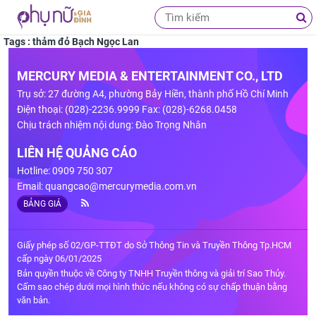
Tags : thảm đỏ Bạch Ngọc Lan
MERCURY MEDIA & ENTERTAINMENT CO., LTD
Trụ sở: 27 đường A4, phường Bảy Hiền, thành phố Hồ Chí Minh
Điện thoại: (028)-2236.9999 Fax: (028)-6268.0458
Chịu trách nhiệm nội dung: Đào Trọng Nhân
LIÊN HỆ QUẢNG CÁO
Hotline: 0909 750 307
Email:
quangcao@mercurymedia.com.vn
BẢNG GIÁ
Giấy phép số 02/GP-TTĐT do Sở Thông Tin và Truyền Thông Tp.HCM
cấp ngày 06/01/2025
Bản quyền thuộc về Công ty TNHH Truyền thông và giải trí Sao Thủy.
Cấm sao chép dưới mọi hình thức nếu không có sự chấp thuận bằng
văn bản.