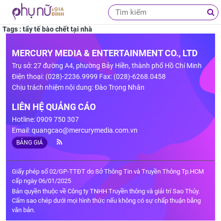
Tags : tẩy tế bào chết tại nhà
MERCURY MEDIA & ENTERTAINMENT CO., LTD
Trụ sở: 27 đường A4, phường Bảy Hiền, thành phố Hồ Chí Minh
Điện thoại: (028)-2236.9999 Fax: (028)-6268.0458
Chịu trách nhiệm nội dung: Đào Trọng Nhân
LIÊN HỆ QUẢNG CÁO
Hotline: 0909 750 307
Email:
quangcao@mercurymedia.com.vn
BẢNG GIÁ
Giấy phép số 02/GP-TTĐT do Sở Thông Tin và Truyền Thông Tp.HCM
cấp ngày 06/01/2025
Bản quyền thuộc về Công ty TNHH Truyền thông và giải trí Sao Thủy.
Cấm sao chép dưới mọi hình thức nếu không có sự chấp thuận bằng
văn bản.