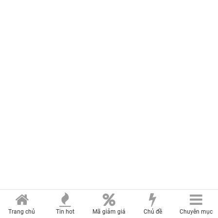
Trang chủ
Tin hot
Mã giảm giá
Chủ đề
Chuyên mục