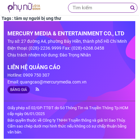
Tags : tâm sự người bị ung thư
MERCURY MEDIA & ENTERTAINMENT CO., LTD
Trụ sở: 27 đường A4, phường Bảy Hiền, thành phố Hồ Chí Minh
Điện thoại: (028)-2236.9999 Fax: (028)-6268.0458
Chịu trách nhiệm nội dung: Đào Trọng Nhân
LIÊN HỆ QUẢNG CÁO
Hotline: 0909 750 307
Email:
quangcao@mercurymedia.com.vn
BẢNG GIÁ
Giấy phép số 02/GP-TTĐT do Sở Thông Tin và Truyền Thông Tp.HCM
cấp ngày 06/01/2025
Bản quyền thuộc về Công ty TNHH Truyền thông và giải trí Sao Thủy.
Cấm sao chép dưới mọi hình thức nếu không có sự chấp thuận bằng
văn bản.