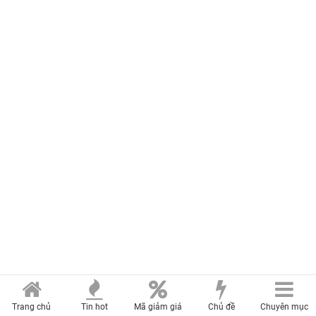
Trang chủ
Tin hot
Mã giảm giá
Chủ đề
Chuyên mục