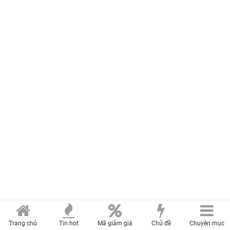
Trang chủ
Tin hot
Mã giảm giá
Chủ đề
Chuyên mục