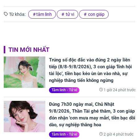
Từ khóa:
tâm linh
tử vi
con giáp
TIN MỚI NHẤT
Trúng số độc đắc vào đúng 2 ngày liên
tiếp (8/8-9/8/2026), 3 con giáp 'lĩnh hội
tài lộc', tiền bạc kéo ùn ùn vào nhà, sự
nghiệp thăng tiến không ngừng
1 giờ 24 phút trước
Tâm linh - Tử vi
Đúng 7h30 ngày mai, Chủ Nhật
9/8/2026, Thần Tài ghé thăm, 3 con giáp
đón nhận 'cơn mưa may mắn', tiền bạc dồi
dào, sự nghiệp thăng hoa
2 giờ 4 phút trước
Tâm linh - Tử vi