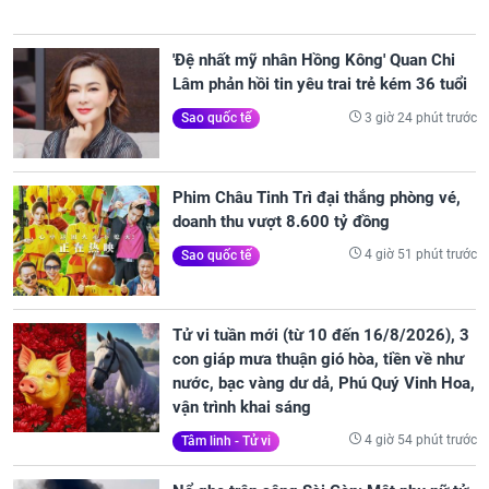
'Đệ nhất mỹ nhân Hồng Kông' Quan Chi
Lâm phản hồi tin yêu trai trẻ kém 36 tuổi
3 giờ 24 phút trước
Sao quốc tế
Phim Châu Tinh Trì đại thắng phòng vé,
doanh thu vượt 8.600 tỷ đồng
4 giờ 51 phút trước
Sao quốc tế
Tử vi tuần mới (từ 10 đến 16/8/2026), 3
con giáp mưa thuận gió hòa, tiền về như
nước, bạc vàng dư dả, Phú Quý Vinh Hoa,
vận trình khai sáng
4 giờ 54 phút trước
Tâm linh - Tử vi