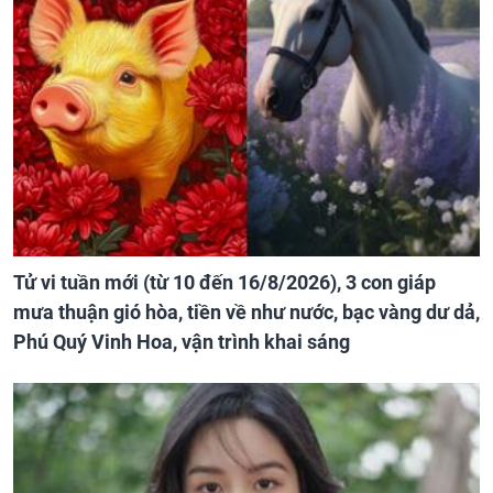
Tử vi tuần mới (từ 10 đến 16/8/2026), 3 con giáp
mưa thuận gió hòa, tiền về như nước, bạc vàng dư dả,
Phú Quý Vinh Hoa, vận trình khai sáng