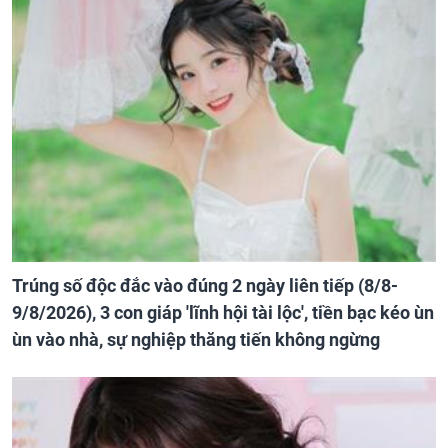
Trúng số độc đắc vào đúng 2 ngày liên tiếp (8/8-
9/8/2026), 3 con giáp 'lĩnh hội tài lộc', tiền bạc kéo ùn
ùn vào nhà, sự nghiệp thăng tiến không ngừng