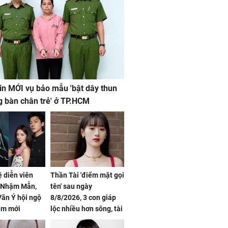
in MỚI vụ bảo mẫu 'bật dây thun
g bàn chân trẻ' ở TP.HCM
ệ diễn viên
Thần Tài 'điểm mặt gọi
, Nhậm Mẫn,
tên' sau ngày
ãn Ý hội ngộ
8/8/2026, 3 con giáp
im mới
lộc nhiều hơn sông, tài
vận sáng như trăng