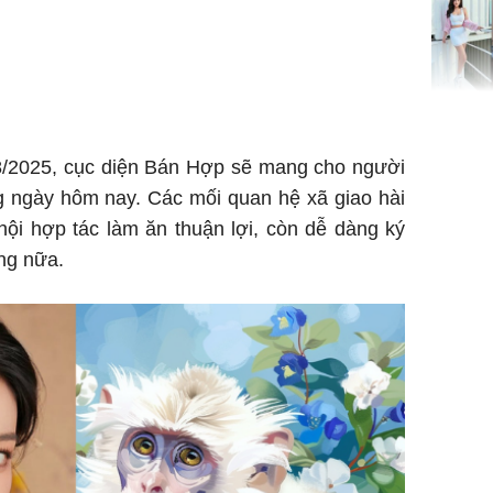
HH Mai 
Mua đồ hi
8/2025, cục diện Bán Hợp sẽ mang cho người
tặng em 
120 tỷ tr
ong ngày hôm nay. Các mối quan hệ xã giao hài
ội hợp tác làm ăn thuận lợi, còn dễ dàng ký
ọng nữa.
Danh tín
hành hu
nữ ở giữ
TP.HCM