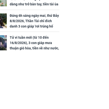
dàng như trở bàn tay, tiền tài ùa
tới, ngồi không lộc cũng đến,
phú quý theo tới già
Đúng 6h sáng ngày mai, thứ Bảy
8/8/2026, Thần Tài chỉ đích
danh 3 con giáp 'rơi trúng hố
vàng', tiền bạc ùa về nhà 'như lũ
cuốn', vươn mình thành đại gia
Tử vi tuần mới (từ 10 đến
trong phút chốc
16/8/2026), 3 con giáp mưa
thuận gió hòa, tiền về như nước,
bạc vàng dư dả, Phú Quý Vinh
Hoa, vận trình khai sáng