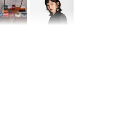
Rằm, chính thức hết
khổ
Phương Thúy:
Triệu Lệ Dĩnh liên tiếp
ệu theo "lô",
được Kim Ưng ưu ái,
gái biệt thự
đãi ngộ đặc biệt gây
ong "nốt nhạc"
chú ý
h đối tượng
ng người phụ
a chợ ở