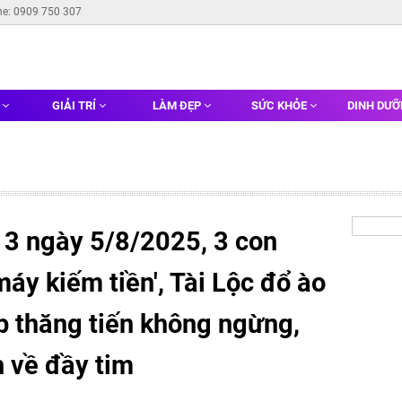
ne: 0909 750 307
G
GIẢI TRÍ
LÀM ĐẸP
SỨC KHỎE
DINH DƯ
 3 ngày 5/8/2025, 3 con
máy kiếm tiền', Tài Lộc đổ ào
ệp thăng tiến không ngừng,
nh về đầy tim