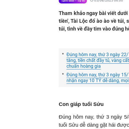
05/08/2025 06:00
Tâm linh - Tử vi
Tham khảo ngay bài viết dưới 
tiền', Tài Lộc đổ ào ào về túi
túi, tình về đầy tim vào đúng 
Đúng hôm nay, thứ 3 ngày 22/7
tăng, tiền chất đầy tủ, vàng c
chuẩn hoàng gia
Đúng hôm nay, thứ 3 ngày 15/7
nhận ngay 10 TỶ dễ dàng, mọi
Con giáp tuổi Sửu
Đúng hôm nay, thứ 3 ngày 5/
tuổi Sửu dễ dàng gặt hái đượ