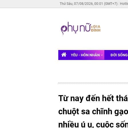
Thứ Sáu, 07/08/2026, 00:01 (GMT+7)
Hotl
YÊU - HÔN NHÂN
ĐỜI SỐN
Từ nay đến hết th
chuột sa chĩnh gạo
nhiều ú ụ, cuộc s