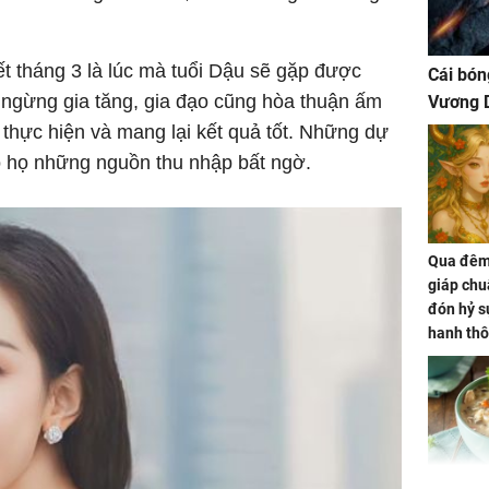
ết tháng 3 là lúc mà tuổi Dậu sẽ gặp được
Cái bón
 ngừng gia tăng, gia đạo cũng hòa thuận ấm
Vương D
thực hiện và mang lại kết quả tốt. Những dự
 họ những nguồn thu nhập bất ngờ.
Qua đêm 
giáp chu
đón hỷ sự
hanh thô
hóa Rồn
gom hết
nhà