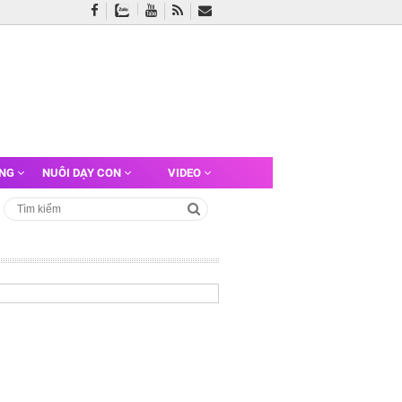
ỠNG
NUÔI DẠY CON
VIDEO