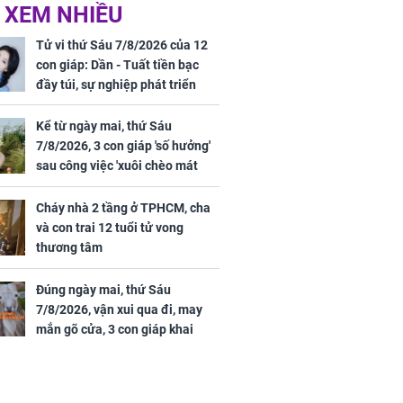
ức khỏe và
Cháy nhà 2 tầng ở
 XEM NHIỀU
 dụng đúng
TPHCM, cha và con
 hạt bình dân
trai 12 tuổi tử vong
Tử vi thứ Sáu 7/8/2026 của 12
thương tâm
con giáp: Dần - Tuất tiền bạc
đầy túi, sự nghiệp phát triển
hưng thịnh, Mão - Thân tài lộc
ảm đạm, mọi sự khó thành công
Kể từ ngày mai, thứ Sáu
mỹ mãn
7/8/2026, 3 con giáp 'số hưởng'
ng nam diễn
sau công việc 'xuôi chèo mát
 ngữ gây phản
mái', tiền tài 'thu về như nước',
c khi than
tình duyên viên mãn
Cháy nhà 2 tầng ở TPHCM, cha
và con trai 12 tuổi tử vong
thương tâm
Đúng ngày mai, thứ Sáu
7/8/2026, vận xui qua đi, may
mắn gõ cửa, 3 con giáp khai
thông vận mệnh, tiền nhiều vô
kể, phước lộc đầy nhà, trúng số
độc đắc