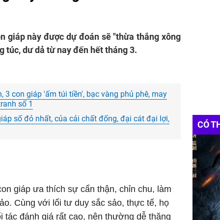
on giáp này được dự đoán sẽ "thừa thắng xông
g túc, dư dả từ nay đến hết tháng 3.
 3 con giáp 'ấm túi tiền', bạc vàng phủ phê, may
ranh số 1
áp số đỏ nhất, của cải chất đống, đại cát đại lợi,
CÓ T
on giáp ưa thích sự cẩn thận, chỉn chu, làm
o. Cùng với lối tư duy sắc sảo, thực tế, họ
 tác đánh giá rất cao, nên thường dễ thăng