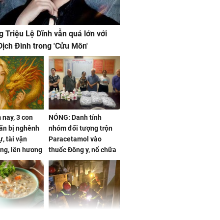
g Triệu Lệ Dĩnh vẫn quá lớn với
ịch Đình trong 'Cửu Môn'
nay, 3 con
NÓNG: Danh tính
ẩn bị nghênh
nhóm đối tượng trộn
, tài vận
Paracetamol vào
ng, lên hương
thuốc Đông y, nổ chữa
g hóa Phượng,
bách bệnh
 may mắn về