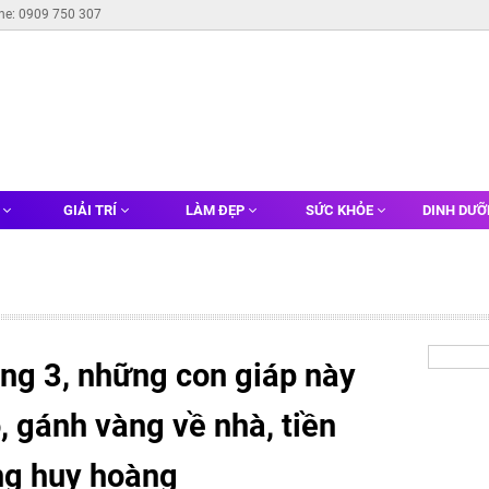
ine: 0909 750 307
G
GIẢI TRÍ
LÀM ĐẸP
SỨC KHỎE
DINH DƯ
áng 3, những con giáp này
, gánh vàng về nhà, tiền
ống huy hoàng